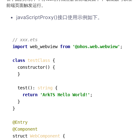
前端页面触发运行。
javaScriptProxy()接口使用示例如下。
// xxx.ets
import
 web_webview 
from
'@ohos.web.webview'
;

class
testClass
 {

constructor
(
) {

  }

test
(): 
string
 {

return
'ArkTS Hello World!'
;

  }

}

@Entry
@Component
struct 
WebComponent
 {
