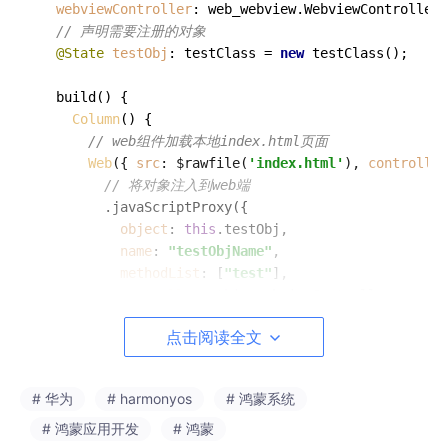
webviewController
: web_webview.
WebviewController
 
// 声明需要注册的对象
@State
testObj
: testClass = 
new
testClass
();

build
(
) {

Column
() {

// web组件加载本地index.html页面
Web
({ 
src
: $rawfile(
'index.html'
), 
controller
// 将对象注入到web端
        .
javaScriptProxy
({

object
: 
this
.
testObj
,

name
: 
"testObjName"
,

methodList
: [
"test"
],

controller
: 
this
.
webviewController
        })

点击阅读全文
    }

  }

# 华为
# harmonyos
# 鸿蒙系统
# 鸿蒙应用开发
# 鸿蒙