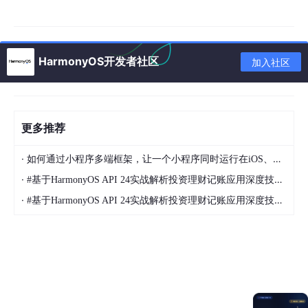
应用侧使用registerJavaScriptProxy()接口注册。
// xxx.ets
HarmonyOS开发者社区
加入社区
import
 web_webview 
from
'@ohos.web.webview'
import
 business_error 
from
'@ohos.base'
;

class
testClass
 {

更多推荐
constructor
(
) {

  }

·
如何通过小程序多端框架，让一个小程序同时运行在iOS、安卓、鸿蒙以及PC客户端，实现一次开发多端运行的效果
test
(): 
string
 {

·
#基于HarmonyOS API 24实战解析投资理财记账应用深度技术解析,开闭原则（对扩展开放、对修改关闭）的实践，是构建可维护软件系统的黄金准则
return
"ArkUI Web Component"
;

·
#基于HarmonyOS API 24实战解析投资理财记账应用深度技术解析,开闭原则（对扩展开放、对修改关闭）的实践，是构建可维护软件系统的黄金准则
  }

toString
(): 
void
 {

console
.
log
(
'Web Component toString'
);

  }

}
