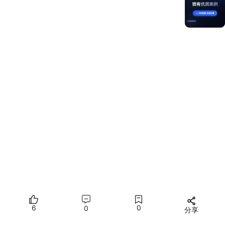
@Entry
@Component
struct 
Index
 {

webviewController
: web_webview.
WebviewController
 
@State
testObj
: testClass = 
new
testClass
();

build
(
) {

Column
() {

Button
(
'refresh'
)

        .
onClick
(
() =>
 {

try
 {

this
.
webviewController
.
refresh
();

          } 
catch
 (error) {

let
e
: business_error.
BusinessError
 = e
console
.
error
(
`ErrorCode: 
${e.code}
,  M
          }

        })

Button
(
'Register JavaScript To Window'
)

        .
onClick
(
() =>
 {

6
0
0
分享
try
 {

this
.
webviewController
.
registerJavaScri