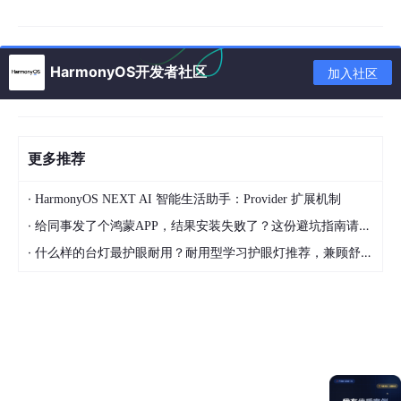
通信与线程间通信技术、OpenHarmony多媒体技术……等。像中
间还有许多的知识点，这边都以梳理成思维导图的形式了。
HarmonyOS开发者社区
加入社区
更多推荐
·
HarmonyOS NEXT AI 智能生活助手：Provider 扩展机制
有了路线图，怎么能没有学习资料呢，小编也准备了一份联合鸿蒙
官方发布笔记整理收纳的《
鸿蒙开发学习笔记
》，内容包含
ArkT
·
给同事发了个鸿蒙APP，结果安装失败了？这份避坑指南请收好
S、ArkUI、Web开发、应用模型、资源分类
…等知识点。
·
什么样的台灯最护眼耐用？耐用型学习护眼灯推荐，兼顾舒适与长久使用
【有需要的朋友，可以扫描下方二维码免费领取！！！】