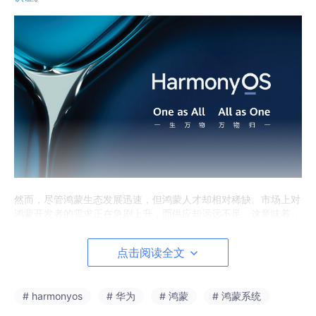
然而，尽管鸿蒙生态发展迅速，但鸿蒙人才却相对稀缺。市场上对
鸿蒙开发者的需求正在急剧上升，而供应却远远不足。这意味着，
你成为一名鸿蒙开发者，会面临更少的竞争，更多的机会，以及更
高的市场价值。这你还不冲？！！
点击阅读全文
如何快速学习鸿蒙，享受红利？
# harmonyos
# 华为
# 鸿蒙
# 鸿蒙系统
首先得是开发语言 ArkTS，这个尤为重要，然后就是ArkUI声明式
UI开发、Stage模型、网络/数据库管理、分布式应用开发、进程间