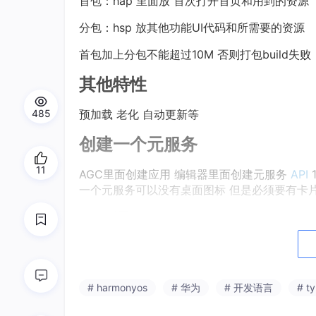
首包：hap 里面放 首次打开首页和用到的资源
分包：hsp 放其他功能UI代码和所需要的资源
首包加上分包不能超过10M 否则打包build失
其他特性
预加载 老化 自动更新等
485
创建一个元服务
11
AGC里面创建应用 编辑器里面创建元服务
API
一个元服务可以没有桌面图标 但是必须要有卡
数据通信
卡片传输只能使用message方法进行通信 不能使用ca
使用写法
# harmonyos
# 华为
# 开发语言
# ty
和UI基本一样