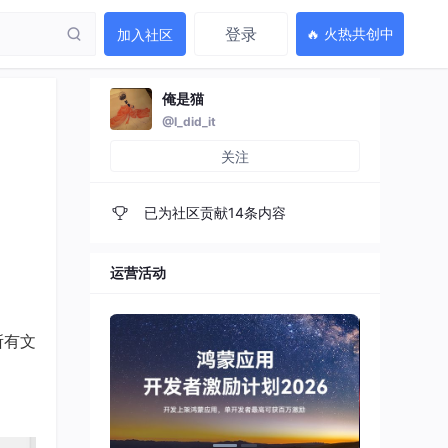
登录
🔥 火热共创中
加入社区
俺是猫
@I_did_it
关注
已为社区贡献14条内容
运营活动
所有文