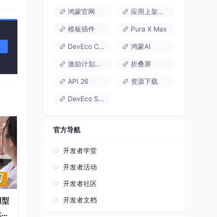
鸿蒙官网
应用上架速通
模板插件
Pura X Max
DevEco Code
鸿蒙AI
激励计划达标指南
折叠屏
API 26
资源下载
DevEco Studio
官方导航
开发者学堂
开发者活动
开发者社区
开发者文档
用型
长久