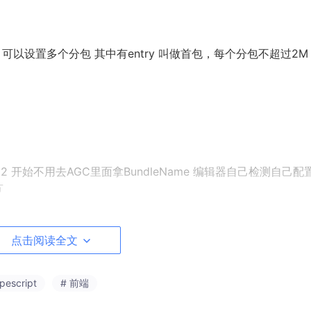
败 可以设置多个分包 其中有entry 叫做首包，每个分包不超过2M
12 开始不用去AGC里面拿BundleName 编辑器自己检测自己配
片
点击阅读全文
ll 和router
pescript
# 前端