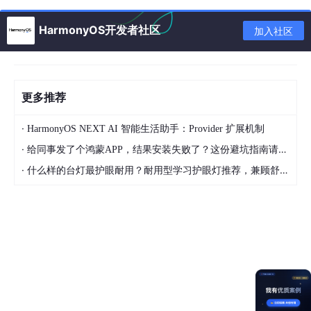
new
 Date(
"January 12,2006 22:19:35"
new
 Date(
"January 12,2006"
HarmonyOS开发者社区
加入社区
new
 Date(
2006
,
0
,
12
,
22
,
19
,
35
new
 Date(
2006
,
0
,
12
new
 Date(
1137075575000
更多推荐
Date() 返回当日的日期和时间。
·
HarmonyOS NEXT AI 智能生活助手：Provider 扩展机制
·
给同事发了个鸿蒙APP，结果安装失败了？这份避坑指南请收好
getDate
()
 从 Date 对象返回一个月中的某一天 (
1
 ~ 
31
·
什么样的台灯最护眼耐用？耐用型学习护眼灯推荐，兼顾舒适与长久使用
getDay
()
 从 Date 对象返回一周中的某一天 (
0
 ~ 
6
getMonth
()
 从 Date 对象返回月份 (
0
 ~ 
11
getFullYear
()
getYear
()
 请使用 
getFullYear
getHours
()
 返回 Date 对象的小时 (
0
 ~ 
23
getMinutes
()
 返回 Date 对象的分钟 (
0
 ~ 
59
getSeconds
()
 返回 Date 对象的秒数 (
0
 ~ 
59
getMilliseconds
()
 返回 Date 对象的毫秒(
0
 ~ 
999
getTime
()
 返回 
1970
 年 
1
 月 
1