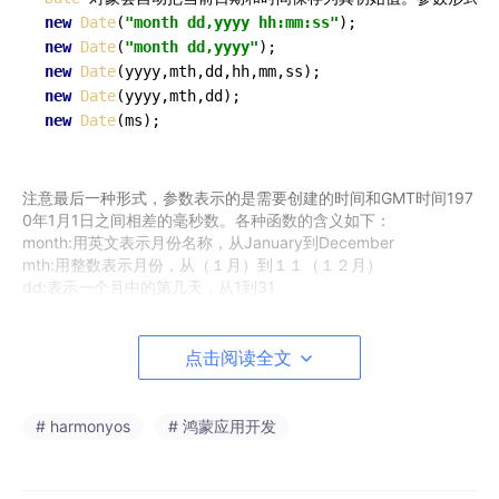
new
Date
(
"month dd,yyyy hh:mm:ss"
new
Date
(
"month dd,yyyy"
new
Date
new
Date
new
Date
注意最后一种形式，参数表示的是需要创建的时间和GMT时间197
0年1月1日之间相差的毫秒数。各种函数的含义如下：
month:用英文表示月份名称，从January到December
mth:用整数表示月份，从（１月）到１１（１２月）
dd:表示一个月中的第几天，从1到31
yyyy:四位数表示的年份
hh:小时数，从0（午夜）到23（晚11点）
mm:分钟数，从0到59的整数
点击阅读全文
ss:秒数，从0到59的整数
ms:毫秒数，为大于等于0的整数
# harmonyos
# 鸿蒙应用开发
如：