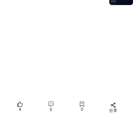
鸿蒙操作系统与安卓开始分道扬镳，这意味着目前市场上的大部分
应用将要重新开发，不仅仅意味着国产技术的强大，更有可能带来
整个IT市场的新发展。
随着鸿蒙系统的不断推广和应用，鸿蒙工程师不仅可以在智能手
机、平板电脑等设备上发挥作用，还可以在智能家居、车载系统等
领域找到用武之地。
市场对鸿蒙开发人才的渴望也越见明显。
作为在IT的行业中的我
们，更要抓紧这样的一个机会，提升自己，让自己收获更多的机
会。
4
0
0
分享
推荐内容
所有评论(0)
您需要
登录
才能发言