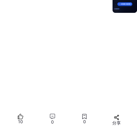
Text
(
'Clickable Text'
)

.onClick(
()
 =>
 {

console
.
log
(
'Text clicked'
);

四、嵌套文本组件
可以在 Text 组件中嵌套其他 Text 组件，以实现复杂的文本布
局。
Text
() {

Text
(
'First part of text. '
)
Text
(
'Second part.'
)
10
0
0
分享
所有评论(0)