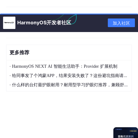
字体粗细：使用 fontWeight 属性设置字体粗细，如 FontWeight.B
old(粗体)、FontWeight.Normal(正常)等。
HarmonyOS开发者社区
加入社区
Text
(
'
Bold
Text
'
)
.
fontWeight
(
FontWeight
.
Bold
)
更多推荐
3.文本对齐方式：
·
HarmonyOS NEXT AI 智能生活助手：Provider 扩展机制
textAlign 属性可以设置文本的对齐方式，如 TextAlign.Start(左对
·
给同事发了个鸿蒙APP，结果安装失败了？这份避坑指南请收好
齐)、TextAlign.Center(居中对齐)、TextAlign.End(右对齐)。
·
什么样的台灯最护眼耐用？耐用型学习护眼灯推荐，兼顾舒适与长久使用
Text
(
'Aligned Text'
)
    .textAlign(
TextAlign.Center
三、响应点击事件
可以为 Text 组件添加点击事件处理函数。