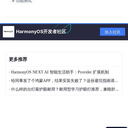
# 功能测试
HarmonyOS开发者社区
加入社区
3.进入配置工程界面，Compatible SDK选择“5.0.0(12)”，其他参
数保持默认设置即可。
更多推荐
·
HarmonyOS NEXT AI 智能生活助手：Provider 扩展机制
·
给同事发了个鸿蒙APP，结果安装失败了？这份避坑指南请收好
·
什么样的台灯最护眼耐用？耐用型学习护眼灯推荐，兼顾舒适与长久使用