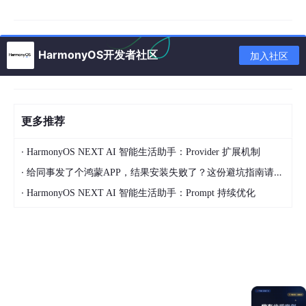
开发流程
创建Socket实例（TCP或UDP）。
绑定地址和端口（客户端可随机分配）。
HarmonyOS开发者社区
加入社区
建立连接。
发送和接收数据。
关闭连接。
更多推荐
代码示例：
·
HarmonyOS NEXT AI 智能生活助手：Provider 扩展机制
·
给同事发了个鸿蒙APP，结果安装失败了？这份避坑指南请收好
import
 { socket } 
from
'@kit.NetworkKit'
;

·
HarmonyOS NEXT AI 智能生活助手：Prompt 持续优化
// 创建TCP Socket实例
let
 tcpSocket = socket.
constructTCPSocketInstance
()
// 绑定地址
let
 bindAddr = { 
address
: 
'192.168.1.1'
, 
port
: 
8080
tcpSocket.
bind
(bindAddr);
