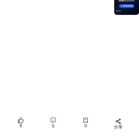
// 连接目标
let
 serverAddr = { 
address
: 
'192.168.1.100'
, 
port
: 
tcpSocket.
connect
(serverAddr);

// 发送数据
let
 data = { 
message
: 
"Hello, Server!"
 };

tcpSocket.
send
(data, 
(
error
) =>
 {

if
 (error) {

console
.
error
(
"发送失败"
, error);

    } 
else
 {

console
.
log
(
"数据发送成功"
);

    }

});

// 关闭连接
tcpSocket.
close
6
0
0
分享