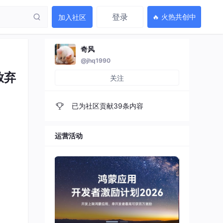
登录
🔥 火热共创中
加入社区
奇风
@jhq1990
放弃
关注
已为社区贡献39条内容
运营活动