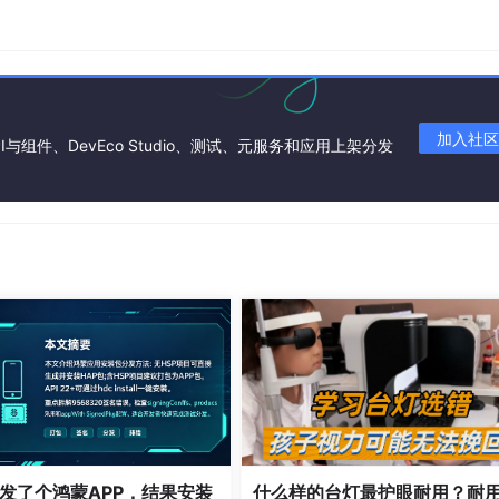
alSound'
)

CallEntryAbility'
, 
// 只能跳转到当前应用下的UIAbility
加入社区
I与组件、DevEco Studio、测试、元服务和应用上架分发
288'
,

'
// 在EntryAbility中调用的方法名
layLocalSound'
)

ineSound'
)

发了个鸿蒙APP，结果安装
什么样的台灯最护眼耐用？耐
CallEntryAbility'
, 
// 只能跳转到当前应用下的UIAbility