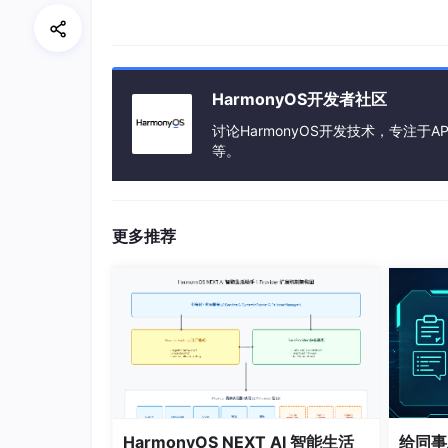
          .
onClick
(
() =>
 {

console
.
info
(
'click playLoc
postCardAction
(
this
, {

action
: 
'call'
,

abilityName
: 
'WidgetEvent
HarmonyOS开发者社区
params
: {

讨论HarmonyOS开发技术，专注于AP
formId
: 
'12400633174999
等。
method
: 
'playLocalSound
              }

            });

console
.
info
(
'after click p
更多推荐
          })

Button
() {

Text
(
'playOnlineSound'
)

              .
padding
(
16
)

          }

          .
onClick
(
() =>
 {

console
.
info
(
'click playOnl
postCardAction
(
this
, {

action
: 
'call'
,

HarmonyOS NEXT AI 智能生活
给同事
abilityName
: 
'WidgetEvent