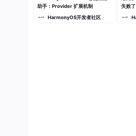
params
: {

助手：Provider 扩展机制
失败了
formId
: 
'12400633174999
HarmonyOS开发者社区
H
method
: 
'playOnlineSoun
              }

            });

console
.
info
(
'after click p
          })

        }

      }.
width
(
'100%'
).
height
(
'80%'
)

      .
justifyContent
(
FlexAlign
.
Center
)

    }

    .
width
(
'100%'
)

    .
height
(
'100%'
)

    .
alignItems
(
HorizontalAlign
.
Center
)

  }

卡片上添加了两个按钮分别用来测试本地音频播