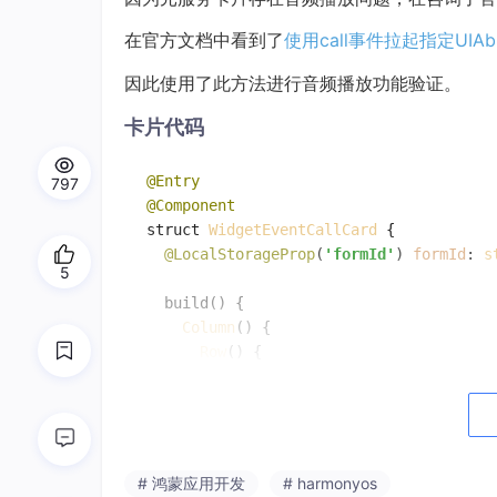
在官方文档中看到了
使用call事件拉起指定UIAbi
因此使用了此方法进行音频播放功能验证。
卡片代码
@Entry
797
@Component
struct 
WidgetEventCallCard
 {

@LocalStorageProp
(
'formId'
) 
formId
: 
s
5
build
(
) {

Column
() {

Row
() {

Column
() {

Button
() {

Text
(
'playLocalSound'
)

              .
padding
(
16
)

          }

# 鸿蒙应用开发
# harmonyos