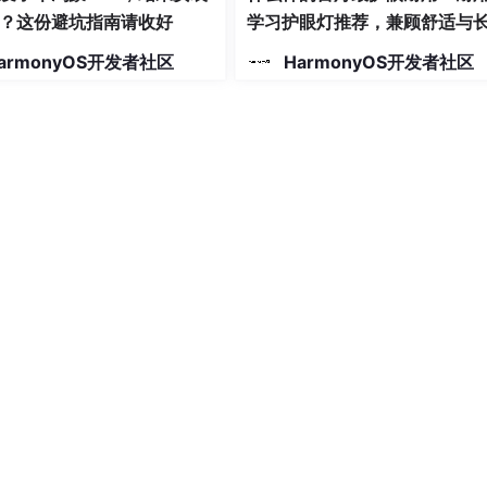
？这份避坑指南请收好
学习护眼灯推荐，兼顾舒适与
288'
,

使用
armonyOS开发者社区
HarmonyOS开发者社区
d'
// 在EntryAbility中调用的方法名
layOnlineSound'
)

放和在线音频播放。