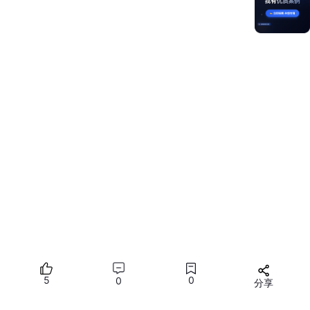
在
ElectronicWoodenFishComponent
组件中添加木鱼图片布
局。
@Component

export struct ElectronicWoodenFishComponent {

  @
Prop meritCount
: number = 0;

onClickWoodenFish
: () => void = () => {}

  build() {

    Row() {

      Column() {

        Text(`功德：${this
.meritCount
}`)

.fontColor
(Color
.White
)

.fontWeight
(FontWeight
.Bold
)

        Stack() {

5
0
0
          Image($r('app
.media
.WoodenFish
'))

分享
.size
({ width: '80%' })
