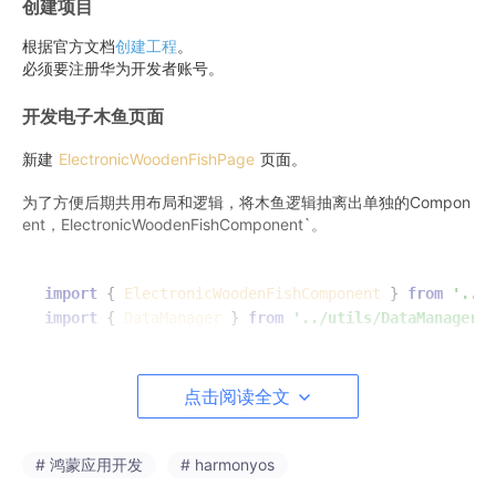
创建项目
根据官方文档
创建工程
。
必须要注册华为开发者账号。
开发电子木鱼页面
新建
ElectronicWoodenFishPage
页面。
为了方便后期共用布局和逻辑，将木鱼逻辑抽离出单独的Compon
ent，ElectronicWoodenFishComponent`。
import
 { 
ElectronicWoodenFishComponent
 } 
from
'../c
import
 { 
DataManager
 } 
from
'../utils/DataManager'
;

@Entry
@Component
点击阅读全文
struct 
ElectronicWoodenFishPage
 {

@State
meritCount
: 
number
 = 
0
;

# 鸿蒙应用开发
build
(
) {

# harmonyos
RelativeContainer
() {
