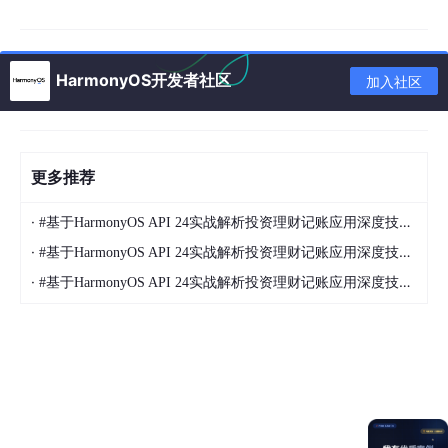
ElectronicWoodenFishComponent
({

meritCount
: 
this
.
meritCount
,

onClickWoodenFish
: 
() =>
 {

HarmonyOS开发者社区
加入社区
        }

      })

        .
id
(
'ElectronicWoodenFishComponent'
)

        .
alignRules
({

更多推荐
center
: { 
anchor
: 
'__container__'
, 
align
:
middle
: { 
anchor
: 
'__container__'
, 
align
:
·
#基于HarmonyOS API 24实战解析投资理财记账应用深度技术解析,开闭原则（对扩展开放、对修改关闭）的实践，是构建可维护软件系统的黄金准则
        })

·
#基于HarmonyOS API 24实战解析投资理财记账应用深度技术解析,开闭原则（对扩展开放、对修改关闭）的实践，是构建可维护软件系统的黄金准则
    }

    .
expandSafeArea
([
SafeAreaType
.
SYSTEM
], [
SafeAre
·
#基于HarmonyOS API 24实战解析投资理财记账应用深度技术解析,开闭原则（对扩展开放、对修改关闭）的实践，是构建可维护软件系统的黄金准则
    .
height
(
'100%'
)

    .
width
(
'100%'
)

  }

添加布局和点击功能