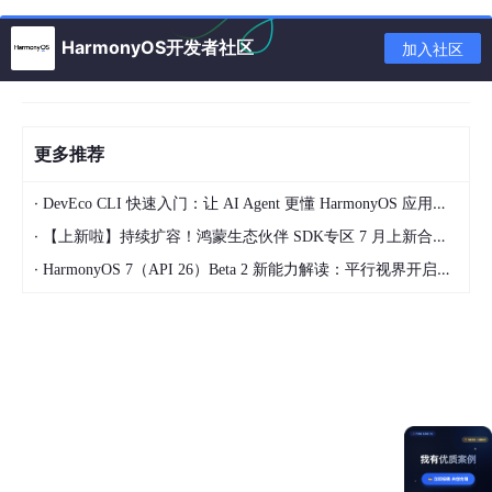
时调用它们。例如，定义一个按钮的点击事件处理函
数。
HarmonyOS开发者社区
加入社区
四、使用@BuilderParams传递UI组件
在组件中，你可以使用
@BuilderParam
来指定一个为箭头函数的
更多推荐
成员参数，这个箭头函数可以设置一个初始的默认值。这样，父组
件就可以在调用子组件时，传入自定义的结构来替换子组件的默认
结构。这类似于Vue中的插槽功能。
·
DevEco CLI 快速入门：让 AI Agent 更懂 HarmonyOS 应用开发
·
【上新啦】持续扩容！鸿蒙生态伙伴 SDK专区 7 月上新合集来袭~
五、自定义布局
·
HarmonyOS 7（API 26）Beta 2 新能力解读：平行视界开启大屏多任务新体验
如果默认的布局方式不能满足你的需求，你还可以自定义布局。这
通常涉及到重写
onMeasureSize
和
onPlaceChildren
方法，
以精确控制子组件的位置和大小。
六、示例
以下是一个完整的示例，展示了如何创建一个自定义组件并在父组
件中使用它：