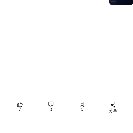
// MyComponent.ets
@Component

struct MyComponent {

  @State message: string = 
'这是一个自定义组件'
build
() {

Column
() {

Text
(this.message)

.fontSize
(
20
)

.width
(
200
)

.height
(
20
)

.textAlign
(TextAlign.Center)

.fontColor
(
'#ccc'
)

.backgroundColor
(Color.White)

    }

  }

7
0
0
分享
}

所有评论(0)
// Index.ets
import { MyComponent } from 
'../components/MyCompon
您需要
登录
才能发言