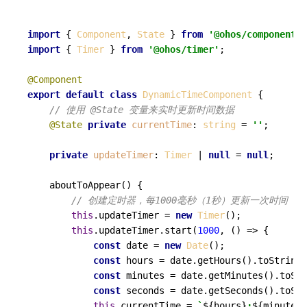
import
 { 
Component
, 
State
 } 
from
'@ohos/component'
import
 { 
Timer
 } 
from
'@ohos/timer'
;

@Component
export
default
class
DynamicTimeComponent
 {

// 使用 @State 变量来实时更新时间数据
@State
private
currentTime
: 
string
 = 
''
;

private
updateTimer
: 
Timer
 | 
null
 = 
null
;

aboutToAppear
(
) {

// 创建定时器，每1000毫秒（1秒）更新一次时间
this
.
updateTimer
 = 
new
Timer
();

this
.
updateTimer
.
start
(
1000
, 
() =>
 {

const
 date = 
new
Date
();

const
 hours = date.
getHours
().
toString
(
const
 minutes = date.
getMinutes
().
toStr
const
 seconds = date.
getSeconds
().
toStr
this
.
currentTime
 = 
`
${hours}
:
${minutes}