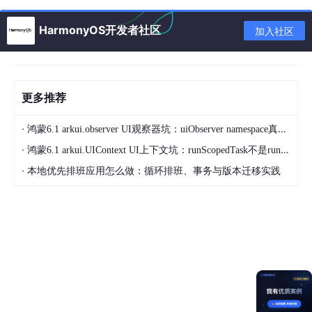
HarmonyOS开发者社区
加入社区
struct 
MainPage
 {

build
(
) {

return
 (

<
Column
>
更多推荐
<
DynamicTimeComponent
 />
</
Column
>
·
鸿蒙6.1 arkui.observer UI观察器坑：uiObserver namespace真名不是observer
        );

    }

·
鸿蒙6.1 arkui.UIContext UI上下文坑：runScopedTask不是runScopedOnUiThread
·
本地优先排班应用怎么做：循环排班、事务与版本迁移实践
方法二：借助系统时间更新机制(更高效利用系统资源，部
分场景适用)
利用系统提供的时间更新回调(假设 HarmonyOS 有相关机制可利
用) 有些操作系统会提供时间变化的广播或者回调机制，在 ArkTS
中可以注册相应的监听器来获取时间更新信息并更新组件显示，示
例代码大致如下(具体需根据 HarmonyOS 实际提供的接口调整)：