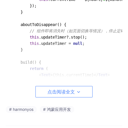
        });

    }

aboutToDisappear
(
) {

// 组件即将消失时（如页面切换等情况），停止定时
this
.
updateTimer
?.
stop
();

this
.
updateTimer
 = 
null
;

    }

build
(
) {

return
 (

<
Text
>
{this.currentTime}
</
Text
>
        );

    }

点击阅读全文
# harmonyos
# 鸿蒙应用开发
使用该组件
在需要展示动态时间的页面中，像下面这样使用上述自定义组件：