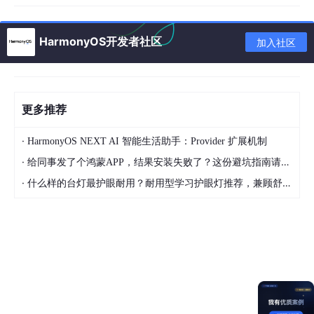
this
.
ws
.
on
(
'open'
, 
(
err: BusinessError, value: 
if
 (!err) {

HarmonyOS开发者社区
加入社区
this
.
addMessage
(
'连接成功！'
);

      } 
else
 {

this
.
addMessage
(
'连接失败：'
 + 
JSON
.
stringif
      }

更多推荐
    });
·
HarmonyOS NEXT AI 智能生活助手：Provider 扩展机制
·
2.
给同事发了个鸿蒙APP，结果安装失败了？这份避坑指南请收好
message
事件
·
什么样的台灯最护眼耐用？耐用型学习护眼灯推荐，兼顾舒适与长久使用
触发时机
：当收到服务器的消息时。
回调参数
：
err
：错误信息，如果没有错误则为
null
。
value
：服务器返回的消息，类型可能是
string
或
ArrayBuffer
，表示接收到的消息内
容。