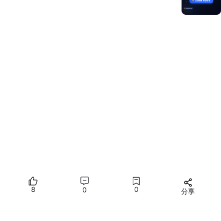
this
.
ws
.
on
(
'message'
, 
(
err: BusinessError, valu
if
 (!err && 
typeof
 value === 
'string'
) {

this
.
addMessage
(
'服务器: '
 + value);

      } 
else
 {

this
.
addMessage
(
'接收消息错误: '
 + 
JSON
.
stri
      }

    });
3.
close
事件
触发时机
：当 WebSocket 连接关闭时（无论是正常
关闭还是异常关闭）。
回调参数
：
8
0
0
分享
err
：错误信息，如果没有错误则为
null
。
所有评论(0)
value
：关闭连接时的结果，通常包含
code