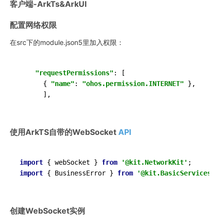
客户端-ArkTs&ArkUI
配置网络权限
在src下的module.json5里加入权限：
"requestPermissions"
: [

      { 
"name"
: 
"ohos.permission.INTERNET"
 },

      ],
使用ArkTS自带的WebSocket
API
import
 { webSocket } 
from
'@kit.NetworkKit'
import
 { BusinessError } 
from
'@kit.BasicServicesKi
创建WebSocket实例