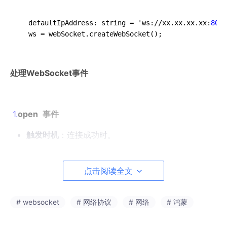
  defaultIpAddress: string = 'ws://xx.xx.xx.xx:
8080
  ws = webSocket.createWebSocket();
处理WebSocket事件
1.
open
事件
触发时机
：连接成功时。
回调参数
：
err
：错误信息，如果没有错误则为
null
。
点击阅读全文
value
：连接成功后的信息对象，通常是空对象
或包含一些连接的元数据。
# websocket
# 网络协议
# 网络
# 鸿蒙