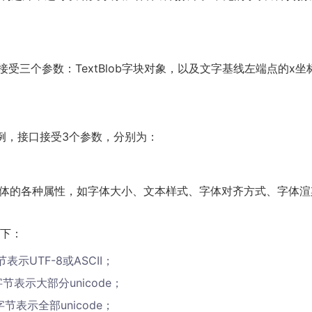
块。函数接受三个参数：TextBlob字块对象，以及文字基线左端点的x坐
字块为例，接口接受3个参数，分别为：
获取字体的各种属性，如字体大小、文本样式、字体对齐方式、字体
下：
节表示UTF-8或ASCII；
个字节表示大部分unicode；
个字节表示全部unicode；