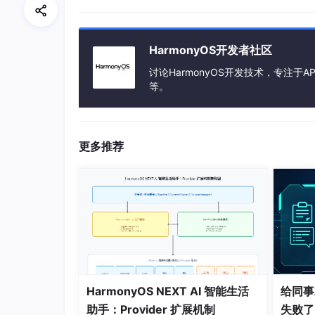
HarmonyOS开发者社区
讨论HarmonyOS开发技术，专注于AP
等。
更多推荐
文字描边
基于基本的字块绘制，还可以通过画笔实现文字
HarmonyOS NEXT AI 智能生活
给同事
助手：Provider 扩展机制
失败了
文字描边的简要示例和示意图如下：