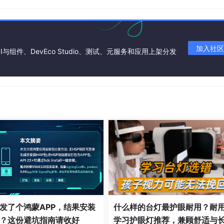
加入社区
I与组件、DevEco Studio、测试、元服务和应用上架分发
描边效果
发了个鸿蒙APP，结果安装
什么样的台灯最护眼耐用？耐
？这份避坑指南请收好
学习护眼灯推荐，兼顾舒适与