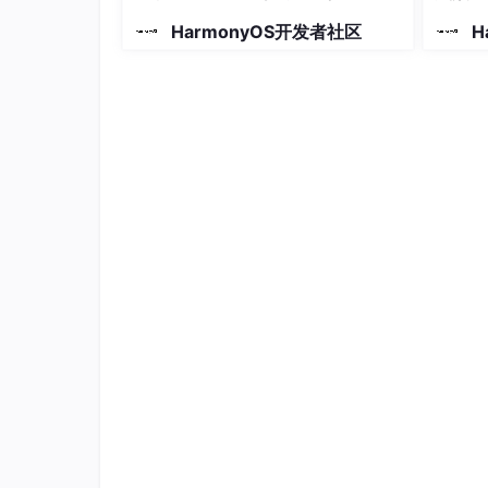
HarmonyOS开发者社区
H
// 创建画笔
let
 pen = 
new
// 设置抗锯齿
pen.setAntiAlias(
true
// 设置描边线宽
pen.setStrokeWidth(
3.0
// 设置描边颜色
pen.setColor(
0xFF
, 
0xFF
,  
0x00
, 
0x00
// 创建字型对象
const
font
 = 
new
// 设置字体大小
font
.setSize(
100
// 添加画笔描边效果
// 创建字块对象
const
 textBlob = drawing.TextBlob.makeF
// 绘制字块
canvas.drawTextBlob(textBlob, 
200
, 
300