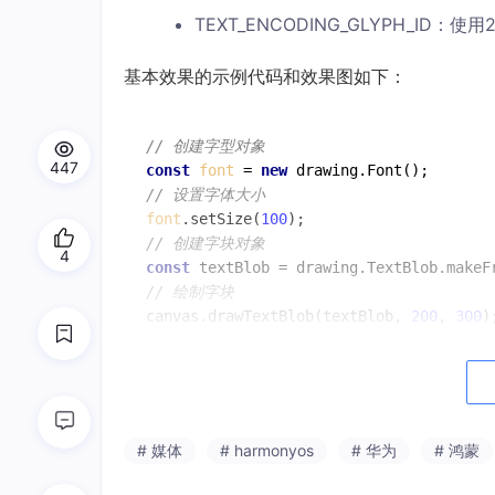
TEXT_ENCODING_GLYPH_ID：使用
基本效果的示例代码和效果图如下：
// 创建字型对象
447
const
font
 = 
new
// 设置字体大小
font
.setSize(
100
// 创建字块对象
4
const
 textBlob = drawing.TextBlob.makeF
// 绘制字块
canvas.drawTextBlob(textBlob, 
200
, 
300
);
# 媒体
# harmonyos
# 华为
# 鸿蒙