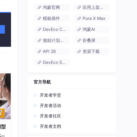
鸿蒙官网
应用上架速通
模板插件
Pura X Max
DevEco Code
鸿蒙AI
激励计划达标指南
折叠屏
API 26
资源下载
DevEco Studio
官方导航
开发者学堂
开发者活动
开发者社区
开发者文档
用型
长久