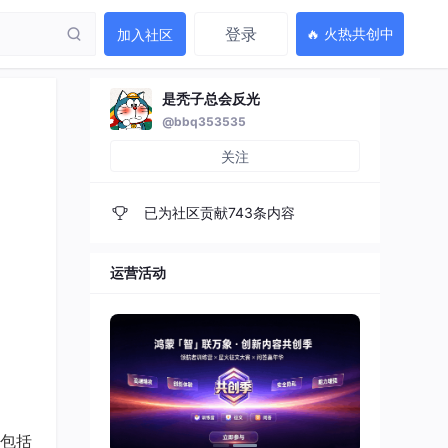
登录
🔥 火热共创中
加入社区
是秃子总会反光
@bbq353535
关注
已为社区贡献743条内容
运营活动
包括