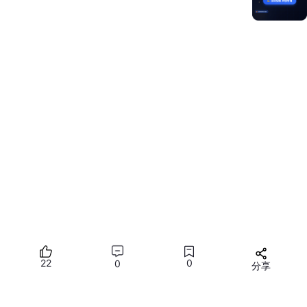
在执行测试前，需检查以下状态，以保证任务的有效性：
1、手动对应用进行必要的预置操作，包括权限授予、用户协议确
认、账号登录等等，以保障自动化遍历可顺利进行
2、确保手机性能状态正常，包括网络连接通畅、非高温、非低电
量（推荐>80%），以及其他可能对性能表现产生影响的变量
3、不要设置各类锁屏密码，确保自动化能完成上滑解锁
4、应用图标在桌面可见，不要藏起来（自动化会翻页查找，但不
会打开文件夹）进入服务卡片后，选择要测试的应用，点击创建任
务即可开始，任务过程无需人工干预
22
0
0
分享
测试执行
所有评论(0)
任务创建后即进入测试执行页面，测试过程中，在测试页面可以看