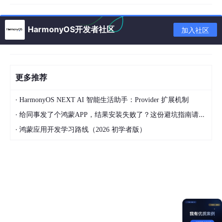
1、性能基础质量测试
性能基础质量测试： 性能基础质量测试服务通过模拟用户的操作
HarmonyOS开发者社区
加入社区
行为，对应用进行长时间、高操作频率的页面遍历，收集遍历过程
中的性能数据，提供全面、专业、可靠的测试报告，辅助开发者评
估和优化应用的性能质量。
创建任务
更多推荐
进入DevEco Testing客户端，左侧菜单栏选择“应用基础质量测
试”，选择“性能基础质量测试”，点击服务卡片，即进入任务创建界
·
HarmonyOS NEXT AI 智能生活助手：Provider 扩展机制
面。按需配置任务参数，点击创建任务即开始测试。
·
给同事发了个鸿蒙APP，结果安装失败了？这份避坑指南请收好
·
鸿蒙应用开发学习路线（2026 初学者版）