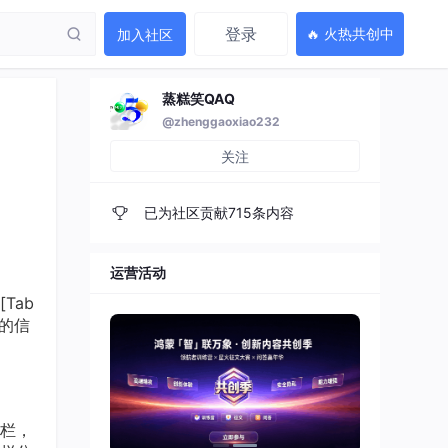
登录
🔥 火热共创中
加入社区
蒸糕笑QAQ
@zhenggaoxiao232
关注
已为社区贡献715条内容
运营活动
Tab
的信
签栏，