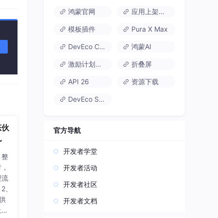
鸿蒙官网
应用上架速通
模板插件
Pura X Max
ent
DevEco Code
鸿蒙AI
激励计划达标指南
折叠屏
API 26
资源下载
DevEco Studio
态伙
官方导航
~
开发者学堂
，整
者，
开发者活动
型流
开发者社区
2、
提供
开发者文档
上述