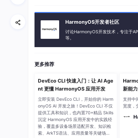
每一个TabContent对应的内容需要有一个页签，可
HarmonyOS开发者社区
组件上设置tabBar属性，可以设置其对应页签中
讨论HarmonyOS开发技术，专注于AP
等。
TabContent
() {

   Text('首页的内容')
.fontSize
(
30
)

更多推荐
.tabBar
DevEco CLI 快速入门：让 AI Age
Harmo
设置多个内容时，需在Tabs内按照顺序放置。
nt 更懂 HarmonyOS 应用开发
新能力
任务新
立即安装 DevEco CLI，开始你的 Harm
支持中
onyOS AI 开发之旅！DevEco CLI 不仅
宽度，
Tabs
()
 {

提供工具和知识，也内置70+精品 Skills
TabContent
() {

H
沉淀 HarmonyOS 应用开发中的实践经
Text
(
'首页的内容'
)
.fontSize
(
30
)

验，覆盖多设备场景适配开发、知识检
  }

索、ArkTS语法、应用质量等关键场
.tabBar
(
'首页'
)
