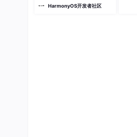
景，帮助开发者提升开发效率和应用质
HarmonyOS开发者社区
量。构建后安装并启动应用，支持 --mo
TabContent
() {

dule、–device、–product、–build-m
Text
(
'推荐的内容'
)
.fontSize
(
30
)

  }

.tabBar
(
'推荐'
)

TabContent
() {

Text
(
'发现的内容'
)
.fontSize
(
30
)

  }

.tabBar
(
'发现'
)

TabContent
() {

Text
(
'我的内容'
)
.fontSize
(
30
)

  }

.tabBar
(
"我的"
)

底部导航