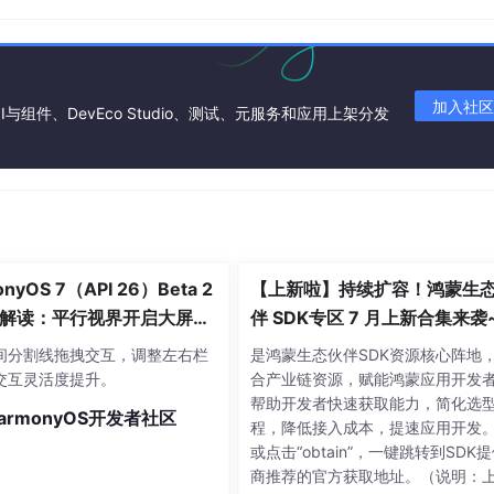
以通过TabContent的tabBar属性进行配置。在如下TabCont
的内容，tabBar作为内容的页签。
加入社区
I与组件、DevEco Studio、测试、元服务和应用上架分发
nyOS 7（API 26）Beta 2
【上新啦】持续扩容！鸿蒙生
解读：平行视界开启大屏多
伴 SDK专区 7 月上新合集来袭
体验
间分割线拖拽交互，调整左右栏
是鸿蒙生态伙伴SDK资源核心阵地
交互灵活度提升。
合产业链资源，赋能鸿蒙应用开发
帮助开发者快速获取能力，简化选
armonyOS开发者社区
程，降低接入成本，提速应用开发。
或点击“obtain”，一键跳转到SDK
商推荐的官方获取地址。（说明：