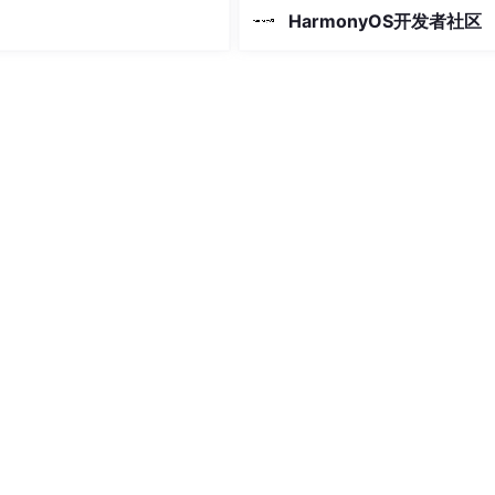
SDK均由第三方独立提供，开发者
HarmonyOS开发者社区
于自身需要进行选择）从“可用”到“
用”，鸿蒙SDK优选库筑牢开发安全
石。网易有道信息技术（北京）有
司。网易有道信息技术（北京）有
司。北