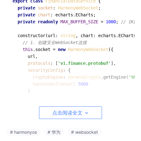
export
class
FinancialDataService
 {

private
socket
: 
HarmonyWebSocket
;

private
chart
: echarts.
ECharts
;

private
readonly
MAX_BUFFER_SIZE
 = 
1000
; 
// 1K
constructor
(
url: 
string
, chart: echarts.ECharts
) 
// 1. 创建安全WebSocket连接
this
.
socket
 = 
new
HarmonyWebSocket
({

      url,

protocols
: [
'v1.finance.protobuf'
],

securityConfig
: {

cryptoEngine
: 
HarmonyCrypto
.
getEngine
(
'SM4'
handshakeTimeout
: 
5000
      }

    });

this
.
chart
 = chart;

点击阅读全文
this
.
initSocket
();

  }

# harmonyos
# 华为
# websocket
private
initSocket
(
) {
