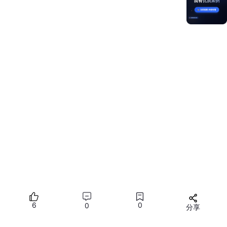
    });

  }

// 4. 高性能数据解析（NPU加速）
private
parseData
(
buffer
: 
ArrayBuffer
): 
Financial
return
HarmonyNPU
.
decodeProtobuf
(

      buffer, 

'com.harmony.finance.Tick'
    );

  }

}
​2.2 ECharts动态渲染优化​
// FinancialChart.ets
@Component
6
0
0
分享
struct FinancialChart {

private
 chart?: echarts.ECharts;
