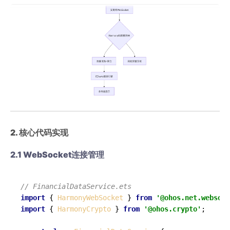
​2. 核心代码实现​
​2.1 WebSocket连接管理​
// FinancialDataService.ets
import
 { 
HarmonyWebSocket
 } 
from
'@ohos.net.websock
import
 { 
HarmonyCrypto
 } 
from
'@ohos.crypto'
;
