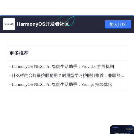
// 2. 消息接收处理
this
.
socket
.
on
(
'message'
, 
(
data: 
ArrayBuffer
) =
const
 parsed = 
this
.
parseData
(data);

HarmonyOS开发者社区
加入社区
this
.
updateChart
(parsed);

// 跨设备同步（压缩后传输）
HarmonyDistributedData
.
sync
(
'financial_data'
,
type
: 
'incremental'
,

更多推荐
data
: 
HarmonyCompression
.
compress
(parsed),

timestamp
: 
Date
.
now
()

·
HarmonyOS NEXT AI 智能生活助手：Provider 扩展机制
      });

·
什么样的台灯最护眼耐用？耐用型学习护眼灯推荐，兼顾舒适与长久使用
    });

·
HarmonyOS NEXT AI 智能生活助手：Prompt 持续优化
// 3. 自动重连机制
this
.
socket
.
on
(
'close'
, 
() =>
 {

HarmonyRetry
.
autoReconnect
({

maxAttempts
: 
5
,

interval
: 
3000
,

callback
: 
() =>
this
.
socket
.
reconnect
()

      });
