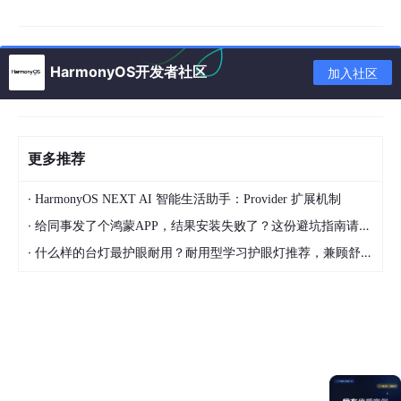
const
 props = 
defineProps
({

buttonText
: 
String
});

HarmonyOS开发者社区
加入社区
const
handleClick
 = (
) => {

// 调用鸿蒙分布式 API
// #ifdef HARMONYOS
import
(
'@ohos.distributedHardware'
).
then
(
module
 =
更多推荐
module
.
triggerDeviceAction
(
'control_light'
); 
/
  });

·
HarmonyOS NEXT AI 智能生活助手：Provider 扩展机制
// #endif
·
给同事发了个鸿蒙APP，结果安装失败了？这份避坑指南请收好
</
script
>
·
什么样的台灯最护眼耐用？耐用型学习护眼灯推荐，兼顾舒适与长久使用
<
style
scoped
>
.harmony-btn
 {

padding
: 
20
rpx;

background-color
: 
#007AFF
;

border-radius
: 
8px
;

</
style
>