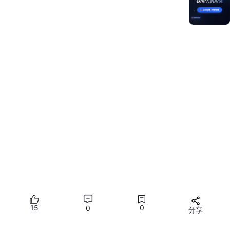
功能说明​
​：
通过条件编译注入鸿蒙设备图标
调用分布式 API 实现跨设备控制（如智能家居场景）
示例 2：高性能虚拟滚动列表
<
script
setup
>
import
 { ref, onMounted } 
from
'vue'
;

const
 visibleItems = 
ref
const
 itemHeight = 
80
;

const
handleScroll
 = (
e
) => {

const
15
 scrollTop = e.
detail
.
0
scrollTop
;

0
分享
const
 startIndex = 
Math
.
floor
(scrollTop / itemHei