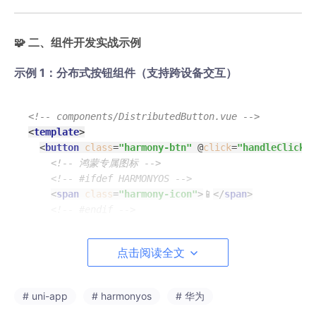
🧩 二、组件开发实战示例
示例 1：分布式按钮组件（支持跨设备交互）
<!-- components/DistributedButton.vue -->
<
template
>
<
button
class
=
"harmony-btn"
 @
click
=
"handleClick"
>
<!-- 鸿蒙专属图标 -->
<!-- #ifdef HARMONYOS -->
<
span
class
=
"harmony-icon"
>
📱
</
span
>
<!-- #endif -->
{{ 
buttonText
 }}
</
button
>
点击阅读全文
</
template
>
<
script
setup
>
# uni-app
# harmonyos
# 华为
import
 { ref } 
from
'vue'