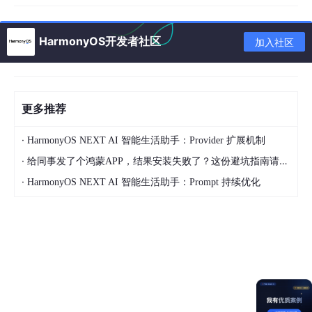
更为出色，能够快速响应并确保音效的及时播放，这对于需要精确
控制节奏的运动节拍器来说至关重要。而
AVPlayer
更适合用于播
放长音频文件，如音乐或视频，其响应速度和音效播放的即时性不
HarmonyOS开发者社区
加入社区
如
SoundPool
。
二、运动节拍器的核心逻辑
1.初始化音效
更多推荐
在节拍器启动前，我们需要加载音效文件并初始化
SoundPool
。
·
HarmonyOS NEXT AI 智能生活助手：Provider 扩展机制
以下是初始化音效的核心代码：
·
给同事发了个鸿蒙APP，结果安装失败了？这份避坑指南请收好
·
HarmonyOS NEXT AI 智能生活助手：Prompt 持续优化
async
initSound
()
 {

this
.soundPool = 
await
 media.createSoundPool(
1
, {

    usage: audio.StreamUsage.STREAM_USAGE_MUSIC, 
/
    rendererFlags: 
1
  });

const
 context = getContext(
this
) 
as
 common.UIAbil
const
 fd = context.resourceManager.getRawFdSync(
'
this
.soundId = 
await
this
.soundPool.load(
