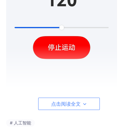
点击阅读全文
一、为什么选择 SoundPool 而不是 AVPlayer
# 人工智能
在开发运动节拍器时，我们选择了
SoundPool
而不是
AVPlayer
。这是因为
SoundPool
在播放短促的提示音时表现