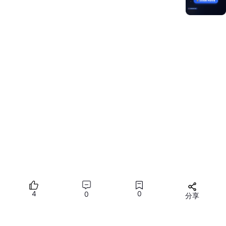
    fd.fd,

    fd.offset,

    fd.length

  );

2.节拍器播放逻辑
节拍器的核心逻辑是根据设置的 BPM（每分钟节拍数）定时播放
音效，并在每次播放时触发视觉提示（如闪光）。以下是节拍器播
放逻辑的核心代码：
startMetronome() {

if
 (
this
.isPlaying) 
return
;

this
.isPlaying = 
true
;

4
0
0
分享
const
 interval = 
60000
 / 
this
.bpm; 
// 节拍间隔
所有评论(0)