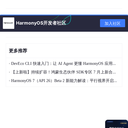
3. ‌
实现跨设备渲染
HarmonyOS开发者社区
加入社区
// DeviceSelector.js (RN组件)
import
 { discoverDevices } 
from
'./RNBridge'
;

更多推荐
const
DeviceList
 = (
) => {

const
 [devices, setDevices] = 
useState
([]);

·
DevEco CLI 快速入门：让 AI Agent 更懂 HarmonyOS 应用开发
useEffect
(
() =>
 {

·
【上新啦】持续扩容！鸿蒙生态伙伴 SDK专区 7 月上新合集来袭~
discoverDevices
().
then
(setDevices);

·
HarmonyOS 7（API 26）Beta 2 新能力解读：平行视界开启大屏多任务新体验
  }, []);

return
 (

<
View
>
      {devices.map(device => (

<
Button
title
=
{
`
连接
${
device.name
}`} 

onPress
=
{()
 =>
 transferToDevice(device