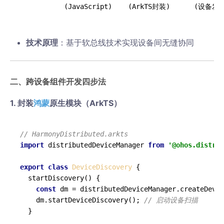
           (JavaScript)    (ArkTS封装)      (设备发
技术原理
‌：基于软总线技术实现设备间无缝协同
二、跨设备组件开发四步法
1. ‌
封装
鸿蒙
原生模块
‌（ArkTS）
// HarmonyDistributed.arkts
import
 distributedDeviceManager 
from
'@ohos.distrib
export
class
DeviceDiscovery
 {

startDiscovery
(
) {

const
 dm = distributedDeviceManager.
createDevic
    dm.
startDeviceDiscovery
(); 
// 启动设备扫描
  }
