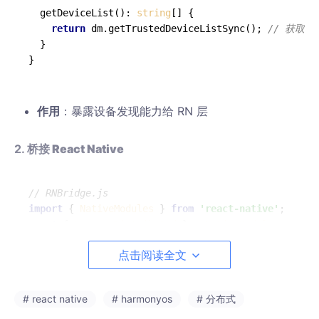
getDeviceList
(): 
string
[] {

return
 dm.
getTrustedDeviceListSync
(); 
// 获取
  }

作用
‌：暴露设备发现能力给 RN 层
2. ‌
桥接 React Native
// RNBridge.js
import
 { 
NativeModules
 } 
from
'react-native'
const
 { 
HarmonyDistributed
 } = 
NativeModules
;

点击阅读全文
export
const
discoverDevices
 = 
async
 (
) => {

HarmonyDistributed
.
startDiscovery
();

return
await
HarmonyDistributed
.
getDeviceList
(); 
# react native
# harmonyos
# 分布式