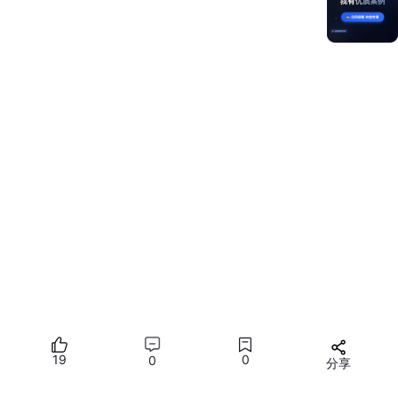
        />

      ))}

</
View
>
  );

4. ‌
数据分布式同步
// 跨设备购物车状态同步

NativeModules.DistributedCart.sync(
'MatePad'
, { 

items
: [{ 
id
: 
'item_123'
, 
count
: 
2
 }] 

}, 
(
error
, result)
 =>
 {

if
 (!
error
) console.log(
'同步成功'
, result);

19
0
0
分享
关键配置
‌：在
ability.json
声明权限