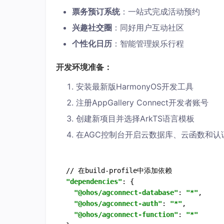
票务预订系统
：一站式完成活动预约
兴趣社交圈
：同好用户互动社区
个性化日历
：智能管理娱乐行程
开发环境准备：
安装最新版HarmonyOS开发工具
注册AppGallery Connect开发者账号
创建新项目并选择ArkTS语言模板
在AGC控制台开启云数据库、云函数和认
"dependencies"
: {  

"@ohos/agconnect-database"
: 
"*"
,  

"@ohos/agconnect-auth"
: 
"*"
,  

"@ohos/agconnect-function"
: 
"*"