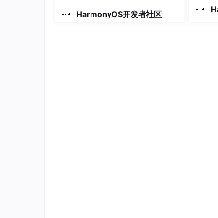
  }  

的绝佳
H
}  

HarmonyOS开发者社区
非常成
全零基
// 活动数据模型  
习路线
class
Activity
implements
 cloudDB.
Cloud
阶段都
@cloudDB
.
field
() 
id
: 
string
 = 
''
;  

助你循
@cloudDB
.
field
() 
title
: 
string
 = 
''
;  
@cloudDB
.
field
() 
type
: 
'运动'
 | 
'艺术'
@cloudDB
.
field
({ 
geoPoint
: 
true
 }) 
lo
2. 一键票务预订功能
// 票务预订组件  
@Component
struct TicketBooking {  

@Prop
 activity: Activity;  

@State
 ticketCount: number = 
1
;  

@State
 bookingStatus: 
'未预订'
 | 
'预订