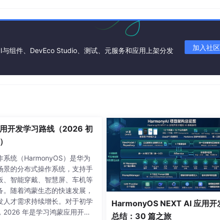
dDBZone
(
"ActivityDB"
);  

 

加入社区
排序  
I与组件、DevEco Studio、测试、元服务和应用上架分发
ocation
.
latitude
, 
this
.
userLocation
.
longitude
),  

executeQuery
(query);  

ts
(
Activity
);  

用开发学习路线（2026 初
）
系统（HarmonyOS）是华为
场景的分布式操作系统，支持手
>
 {  

板、智能穿戴、智慧屏、车机等
/ 活动卡片组件  
备。随着鸿蒙生态的快速发展，
发人才需求持续增长。对于初学
HarmonyOS NEXT AI 应用开
，2026 年是学习鸿蒙应用开发
总结：30 篇之旅