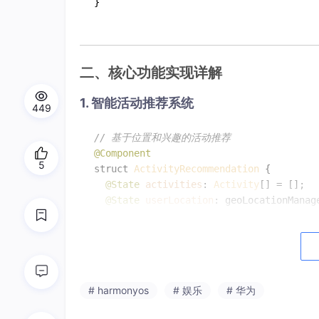
二、核心功能实现详解
1. 智能活动推荐系统
449
// 基于位置和兴趣的活动推荐  
@Component
5
struct 
ActivityRecommendation
 {  

@State
activities
: 
Activity
[] = [];  

@State
userLocation
: geoLocationManag
// 组件初始化时获取位置  
async
aboutToAppear
(
) {  

this
.
userLocation
 = 
await
 geoLocati
this
.
loadRecommendations
();  

# harmonyos
# 娱乐
# 华为
  }  
