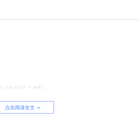
er.
Location
 = 
null
;  

点击阅读全文
onManager.
getCurrentLocation
();  
