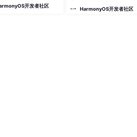
时机，官方文档和开发工具已经
armonyOS开发者社区
熟，生态也日趋完善。本文为完
HarmonyOS开发者社区
础的初学者梳理了一条清晰的学
，从编程基础到项目实战，每个
DBZoneObject
 {  

给出了学习内容和参考资源，帮
序渐进地掌


 | 
'社交'
 = 
'社交'
;  

cation
: cloudDB.
GeoPoint
 = 
new
 cloudDB.
GeoPoint
(
0
, 
0
);  

中'
 | 
'已预订'
 = 
'未预订'
;  
