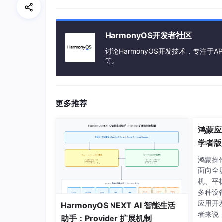
// 从云数据库获取推荐活动  
async
loadRecommendations
(
) {  

const
 cloudDBZone = cloudDB.
getClou
HarmonyOS开发者社区
const
 query = cloudDB.
createQuery
() 
      .
nearby
(
'geoPoint'
,  
// 按地理位置
讨论HarmonyOS开发技术，专注于AP
new
 cloudDB.
GeoPoint
(
this
.
userL
等。
10
// 10公里范围内  
      )  

      .
limit
(
20
);  
// 最多20条结果  
更多推荐
const
 snapshot = 
await
 cloudDBZone.
this
.
activities
 = snapshot.
getObjec
鸿蒙应
  }  

学者版
build
(
) {  

鸿蒙操作
Scroll
() {  

面向全
ForEach
(
this
.
activities
, 
(
item
) =
机、平
ActivityCard
({ 
data
: item })  
/
多种设
      })  

应用开
HarmonyOS NEXT AI 智能生活
    }  

者来说
助手：Provider 扩展机制