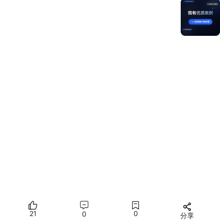
在CCM模式下，算法库支持12字节的authTag，用于解密时
的初始化认证。示例中authTag为12字节。
解密
调用
OH_CryptoSymCipher_Create
，指定参数 'AES128|C
CM'，创建对称密钥类型为AES128、分组模式为CCM的Cip
her实例，用于解密操作。
解密时需使用
OH_CryptoSymCipherParams_SetParam
设
置authTag，作为初始化的认证信息。
调用
OH_CryptoSymCipher_Init
，设置模式为解密，指定解
密密钥和CCM模式的解密参数，初始化解密Cipher实例。
调用
OH_CryptoSymCipher_Update
，更新数据（密文）。
当前单次update长度没有限制，开发者可以根据密文长度
判断单次调用update输入的数据长度。
说明
21
0
0
分享