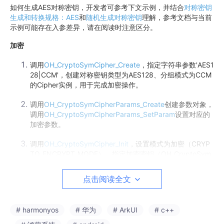
如何生成AES对称密钥，开发者可参考下文示例，并结合
对称密钥
生成和转换规格：AES
和
随机生成对称密钥
理解，参考文档与当前
示例可能存在入参差异，请在阅读时注意区分。
加密
调用
OH_CryptoSymCipher_Create
，指定字符串参数'AES1
28|CCM'，创建对称密钥类型为AES128、分组模式为CCM
的Cipher实例，用于完成加密操作。
调用
OH_CryptoSymCipherParams_Create
创建参数对象，
调用
OH_CryptoSymCipherParams_SetParam
设置对应的
加密参数。
调用
OH_CryptoSymCipher_Init
，设置模式为加密（CRYP
TO_ENCRYPT_MODE），指定加密密钥（OH_CryptoSym
Key）和CCM模式对应的加密参数（OH_CryptoSymCipher
Params），初始化加密Cipher实例。
点击阅读全文
调用
OH_CryptoSymCipher_Update
，更新数据（明文）。
# harmonyos
# 华为
# ArkUI
# c++
当前单次update没有长度限制，根据明文长度判断单次调
用update输入的数据长度。