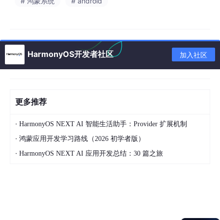
# 鸿蒙系统
# android
说明
CCM模式不支持分段加解密。
HarmonyOS开发者社区
加入社区
调用
OH_CryptoSymCipher_Final
，获取加密后的数据。
已使用update传入数据，此处data传入null。
更多推荐
final输出结果可能为null，访问数据前需先判
断结果是否为null。
·
HarmonyOS NEXT AI 智能生活助手：Provider 扩展机制
注意
·
鸿蒙应用开发学习路线（2026 初学者版）
·
HarmonyOS NEXT AI 应用开发总结：30 篇之旅
在CCM模式下，final设置authTag作为解密时
的初始化认证信息，需要保存。
使用
OH_CryptoSymCipherParams_Create
创建Params，
使用
OH_CryptoSymCipherParams_SetParam
设置authTa
g，作为解密的认证信息。