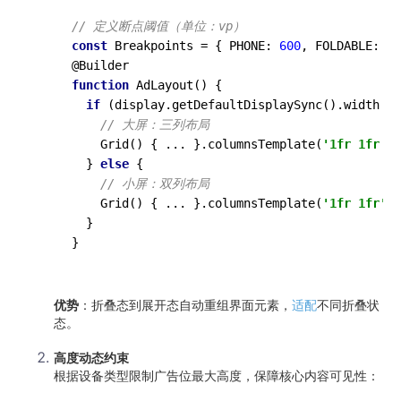
// 定义断点阈值（单位：vp）
const
 Breakpoints = { PHONE: 
600
, FOLDABLE: 
84
function
AdLayout
()
 {

if
 (display.getDefaultDisplaySync().width >=
// 大屏：三列布局
    Grid() { ... }.columnsTemplate(
'1fr 1fr 1f
  } 
else
 {

// 小屏：双列布局
    Grid() { ... }.columnsTemplate(
'1fr 1fr'
)

  }

优势
‌：折叠态到展开态自动重组界面元素，
适配
不同折叠状
态。
高度动态约束
根据设备类型限制广告位最大高度，保障核心内容可见性：