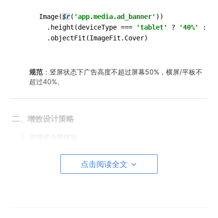
Image(
$r
(
'app.media.ad_banner'
))

  .height(deviceType === 
'tablet'
 ? 
'40%'
 : 
'5
规范
‌：竖屏状态下广告高度不超过屏幕50%，横屏/平板不
超过40%。
‌
二、增效设计策略
沉浸式分层渲染
背景与内容分离，增强视觉层次：
点击阅读全文
Stack
()
 {

// 背景层（自适应拉伸）
Image
(
$r
(
'app.media.ad_bg'
))
.width
(
'100%'
)

// 内容层（居中响应）