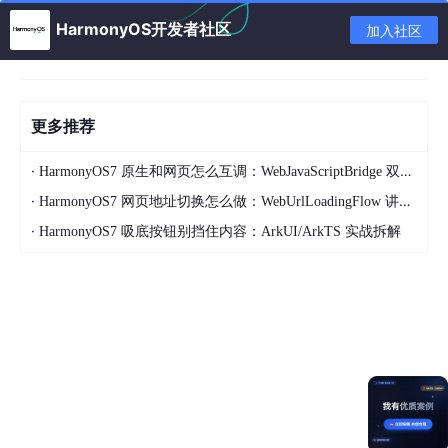
Column
() {

HarmonyOS开发者社区
Text
(
"限时特惠"
)
.fontSize
(
vp2px
(
16
))

加入社区
Button
(
"立即购买"
)
.width
(
'50%'
)

  }
.layoutWeight
(
1
)

更多推荐
交互增强
‌：视频广告自动避让弹幕区域，长按触发商品预览
·
HarmonyOS7 原生和网页怎么互调：WebJavaScriptBridge 双向通信入门
动效。
·
HarmonyOS7 网页地址切换怎么做：WebUrlLoadingFlow 讲透 URL 加载流程
瀑布流动态列数
·
HarmonyOS7 吸底按钮别挡住内容：ArkUI/ArkTS 实战拆解
滚动曝光统计结合列数自适应：
Grid() {

  ForEach(adList, 
(item)
 =>
 {

    GridItem() { AdComponent(item) }

  })

}

.columnsTemplate(display.width >= 
800
 ? 
'1fr 1
.onScroll(
()
 =>
 { trackImpression() }) 
//