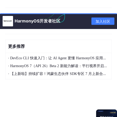
十、与其他事件协同使用
10.1 onKeyEvent 与 onFocus / onBlur 配套
HarmonyOS开发者社区
加入社区
10.2 onKeyEvent 与 onTouch / onMouse
互补
总结
更多推荐
·
DevEco CLI 快速入门：让 AI Agent 更懂 HarmonyOS 应用开发
一、按键事件核心概念
·
HarmonyOS 7（API 26）Beta 2 新能力解读：平行视界开启大屏多任务新体验
·
【上新啦】持续扩容！鸿蒙生态伙伴 SDK专区 7 月上新合集来袭~
1.1 什么是按键事件？
按键事件（Key Event）
是 ArkUI 将物理键盘（外接键盘、蓝牙
键盘、遥控器方向键、手柄按键等）的硬件信号封装后传递给 UI
层的事件对象。每次按键操作通常产生两个事件：
DOWN
（按下）：用户按下物理键的瞬间触发，长
按时会持续重复触发（
repeatCount
递增）