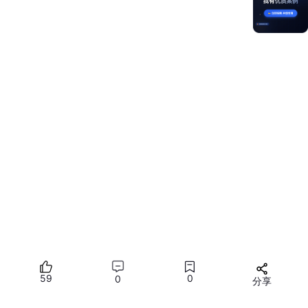
UP
（抬起）：用户松开物理键时触发，仅触发一次
按键事件的典型应用场景：
快捷键
：
Ctrl+S
保存、
Ctrl+
Z
撤销、
Esc
取消
方向键导航
：列表/菜单的上下左右选择、焦点移动
游戏控制
：WASD 移动、空格跳跃、手柄按键响应
媒体控制
：音量键、播放/暂停、上一曲/下一曲
输入辅助
：回车确认、退格删除、Tab 切换焦点
1.2 按键事件与其他输入事件对比
按键事件
触摸事件
点击事件
对比
项
onKeyEvent
onTouch
onClick
输入
物理键盘、遥
59
0
0
分享
触摸屏、手写笔
鼠标/触摸均可
设备
控器、手柄