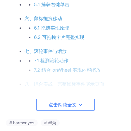
5.1 捕获右键单击
六、鼠标拖拽移动
6.1 拖拽实现原理
6.2 可拖拽卡片完整实现
七、滚轮事件与缩放
7.1 检测滚轮动作
7.2 结合 onWheel 实现内容缩放
八、综合实战：完整鼠标事件演示页面
8.1 功能说明
8.2 完整可运行代码
点击阅读全文
九、注意事项与最佳实践
# harmonyos
# 华为
9.1 运行环境要求