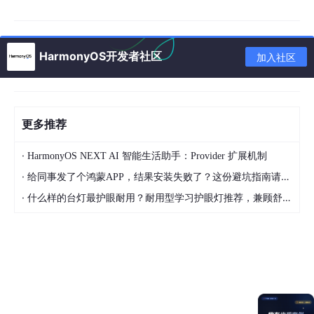
9.2 坐标系对照
9.3 常见问题与解决方案
HarmonyOS开发者社区
加入社区
十、与其他事件协同使用
10.1 onMouse 与 onHover 分工
10.2 鼠标 + 键盘组合键检测
更多推荐
总结
·
HarmonyOS NEXT AI 智能生活助手：Provider 扩展机制
·
给同事发了个鸿蒙APP，结果安装失败了？这份避坑指南请收好
一、鼠标事件核心概念
·
什么样的台灯最护眼耐用？耐用型学习护眼灯推荐，兼顾舒适与长久使用
1.1 什么是鼠标按键事件？
鼠标按键事件
是 ArkUI 将物理鼠标的硬件信号封装后传递给 UI 层
的事件对象。与触摸事件不同，鼠标事件提供了更丰富的按键区分
（左键、中键、右键、前进、后退）和动作类型（移动、按下、抬
起、单击、双击、滚轮）。