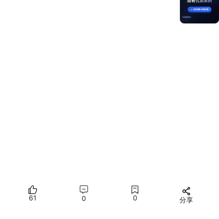
鼠标事件的典型应用场景：
悬停交互（Hover）
：鼠标移入/移出组件时改变样式
右键菜单（Context Menu）
：捕获右键单击弹出上
下文菜单
拖拽操作（Drag）
：结合 Down + Move + Up 实现
元素拖拽
滚轮缩放（Scroll Zoom）
：通过滚轮数据实现内容
缩放
多按键组合
：
buttons
字段检测多键同时按下状态
1.2 鼠标事件与触摸事件对比
触摸事件
对比项
鼠标事件
onMouse
onTouch
61
0
0
分享
输入设
鼠标、触控板
触摸屏、手写笔
备