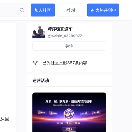
登录
🔥 火热共创中
加入社区
程序猿直通车
@weixin_42299977
关注
已为社区贡献387条内容
运营活动
从回