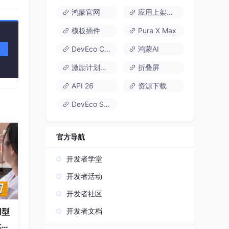
鸿蒙官网
应用上架速通
模板插件
Pura X Max
DevEco Code
鸿蒙AI
激励计划达标指南
折叠屏
所以代
API 26
资源下载
DevEco Studio
官方导航
开发者学堂
开发者活动
开发者社区
开发者文档
用型
长久