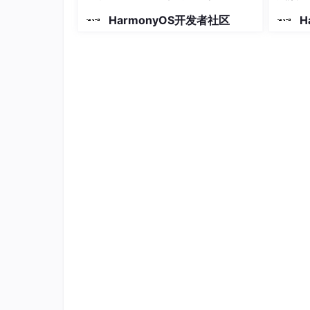
导入的模块有点多，一个个来说：
HarmonyOS开发者社区
H
fileManagerService
：文件管理服务的核
的模块
BusinessError
：错误处理用的。华为的 
common
：获取上下文用的。调用文件管
hilog
：日志工具，开发调试的时候看输出
picker
：文件选择器，让用户选择要删除
PromptAction
：弹出提示用的，比如"删
第二步：定义日志标签
const domain
const tag
 = 
'deleteTag'