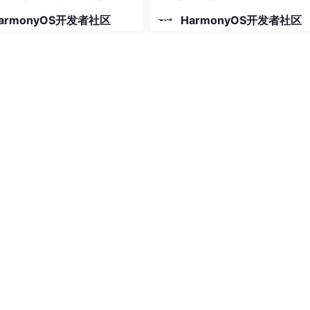
使用
armonyOS开发者社区
HarmonyOS开发者社区
心接口，我们用它来调用"删除到回收站"功能。这是整个文章最
Kit 接口基本都用这个来返回错误信息，包括错误码和错误描述
理服务接口时需要传入应用的上下文
用的。出了问题也能查日志，建议别删
的文件。你想啊，用户得先选中一个文件，才能删除它对吧
除成功"、"删除失败"这种提示框