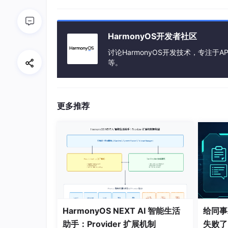
   │  │  └── EntryAbility
.ets
// 程
   │  └── pages

   │     └── Index
.ets
// 主
HarmonyOS开发者社区
   └── resources                 
// 资
讨论HarmonyOS开发技术，专注于AP
等。
项目结构非常简单，核心逻辑都在
Index
.ets
码量不大。
更多推荐
第一步：导入模块
import
 { fileManagerService } 
from
'@ki
import
 { BusinessError } 
from
'@kit.Bas
import
 { common } 
from
'@kit.AbilityKit
import
 { hilog } 
from
'@kit.Performance
import
 { picker } 
from
'@kit.CoreFileKi
import
 { PromptAction } 
from
'@kit.ArkU
HarmonyOS NEXT AI 智能生活
给同事
助手：Provider 扩展机制
失败了