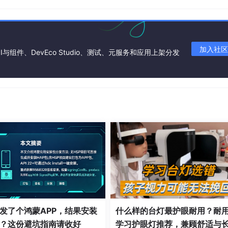
序入口类
界面
源文件目录
加入社区
I与组件、DevEco Studio、测试、元服务和应用上架分发
里。这个 Codelab 的重点就是教你调用文件管理服务的接口，
t.FileManagerServiceKit'
icServicesKit'
'
AnalysisKit'
t'
I'
发了个鸿蒙APP，结果安装
什么样的台灯最护眼耐用？耐
？这份避坑指南请收好
学习护眼灯推荐，兼顾舒适与