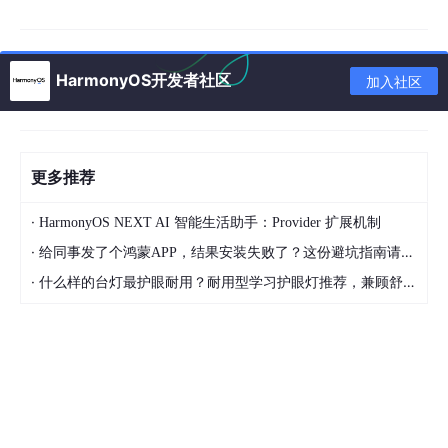
"D:\DevEco Studio\tools\node\node.exe"
 ^

"D:\DevEco Studio\tools\hvigor\bin\hvigorw.js"
 ^

--mode
 module ^

  -
p
 module=entry@default ^

HarmonyOS开发者社区
加入社区
  -
p
 product=default ^

  -
p
 requiredDeviceType=phone ^

  assembleHap ^

--analyze
=
normal
 ^

更多推荐
--parallel
 ^

--incremental
 ^

·
HarmonyOS NEXT AI 智能生活助手：Provider 扩展机制
--daemon
·
给同事发了个鸿蒙APP，结果安装失败了？这份避坑指南请收好
·
什么样的台灯最护眼耐用？耐用型学习护眼灯推荐，兼顾舒适与长久使用
参数解读：
参数
含义
可选值
构建
module
（模块级）/
project
--mode
模式
（项目级）
目标