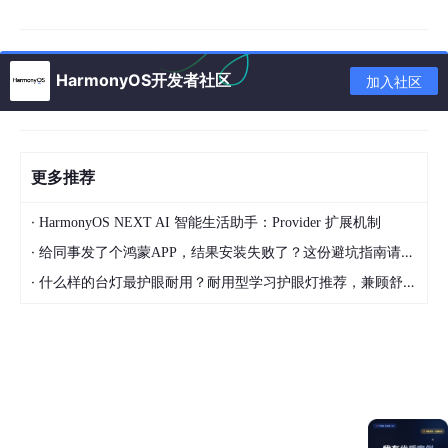
HarmonyOS开发者社区
加入社区
更多推荐
·
HarmonyOS NEXT AI 智能生活助手：Provider 扩展机制
四、关键知识点解析
·
给同事发了个鸿蒙APP，结果安装失败了？这份避坑指南请收好
·
什么样的台灯最护眼耐用？耐用型学习护眼灯推荐，兼顾舒适与长久使用
表格
方法
作用
场景
router.pu
将目标页面加入页面
需返回上一页的场景
shUrl
()
栈，当前页面保留
（如列表→详情）
router.
ba
从页面栈弹出当前页