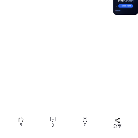
从详情页返回列表页
ck
()
面，返回上一页
router.re
替换当前页面，不保留
无需返回的场景（如启
placeUrl
栈记录
动页→首页）
()
五、运行与测试
连接模拟器或真机设备，点击 DevEco Studio 右上
角的「运行」按钮
应用启动后，首页会显示「跳转到第二页」按钮
点击按钮后，会跳转到第二页；点击第二页的「返回
首页」按钮，即可回到首页
6
0
0
分享
推荐内容