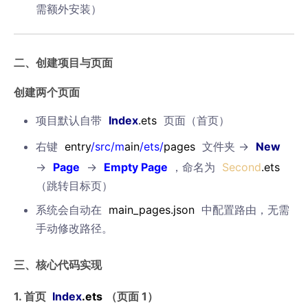
需额外安装）
二、创建项目与页面
创建两个页面
项目默认自带
Index
.ets
页面（首页）
右键
entry
/src/m
ain
/ets/
pages
文件夹 →
New
→
Page
→
Empty Page
，命名为
Second
.ets
（跳转目标页）
系统会自动在
main_pages.json
中配置路由，无需
手动修改路径。
三、核心代码实现
1. 首页
Index
.ets
（页面 1）