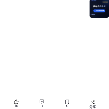
目录
10
0
0
引言：当科技遇见天文
分享