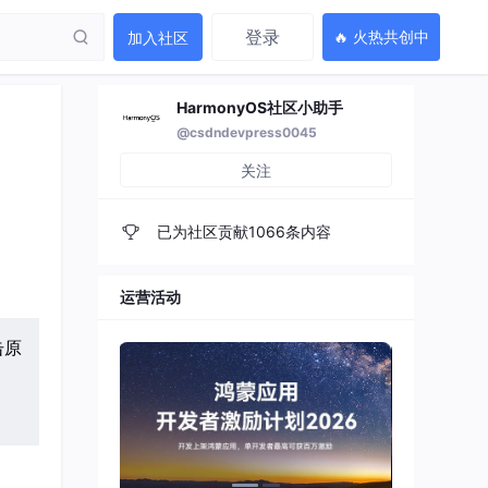
登录
🔥 火热共创中
加入社区
HarmonyOS社区小助手
@csdndevpress0045
关注
已为社区贡献1066条内容
运营活动
击原