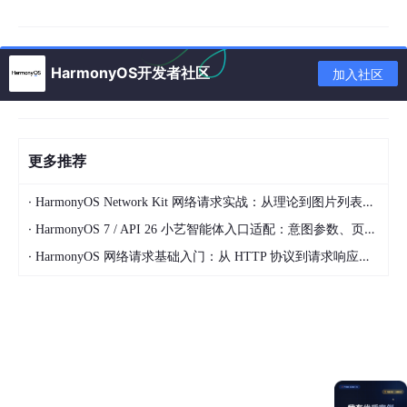
金融投资者最怕什么？行情突变时无法及时反应。传统盯盘方式要
么锁屏刷新，要么切换App，稍有不慎就错失良机。兴业证券在鸿
蒙生态中的实践，给出了全新答案——全场景悬浮盯盘。
HarmonyOS开发者社区
加入社区
依托HarmonyOS SDK的闪控窗系统能力，兴业证券推出了“闪控
球+大窗模式”双形态浮窗，实现隐蔽不打扰、展开即沉浸的高效盯
盘体验。
闪控球模式：最小化为桌面一个动态小球，仅展示关键股票
更多推荐
代码与涨跌幅，占用空间小巧，专注主任务不受干扰；
·
HarmonyOS Network Kit 网络请求实战：从理论到图片列表应用
大窗模式：一键展开为悬浮窗，实时同步自选股、指数列
表、分时图等核心行情，无需返回App即可完成决策。
·
HarmonyOS 7 / API 26 小艺智能体入口适配：意图参数、页面路由和失败兜底怎么接
·
HarmonyOS 网络请求基础入门：从 HTTP 协议到请求响应全解析
更关键的是，这套能力对开发者而言集成成本显著降低：
1. 统一的视觉与交互
：系统提供4种标准UI模板，统一交互热区与
边缘吸附逻辑，避免“每个App重复造轮子”；
2. 多设备自适配
：支持横竖屏、折叠展开、PC比例等多设备自适
配，系统兜底最小/最大尺寸范围；
3. 工作效率大幅提升
：实测集成工作量仅需300–1000行代码，整