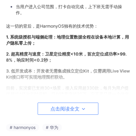
当用户进入公司范围，打卡自动完成，上下班无需手动操
作。
这一切的背后，是HarmonyOS独有的技术优势：
1. 系统级授权与端侧处理：地理位置数据全程在设备本地计算，用
户隐私零上传；
2. 超高精度与速度：卫星定位精度<10米，首次定位成功率>99.
8%，响应时间<0.2秒；
3. 低开发成本：开发者无需集成独立定位Kit，仅需调用Live View
Kit接口即可实现地理围栏联动。
目前，实况窗已支持30+场景，接入应用超330款，每月为用户提
供超过4亿次实时提醒，日创建量突破30万。它不再只是一个信息
展示容器，而是演变为一个智能服务触发器，推动应用从“工具”向
“伙伴”进化。
点击阅读全文
二、闪控窗：轻量形态，高效交互，打造全场景盯盘新范
# harmonyos
# 华为
式