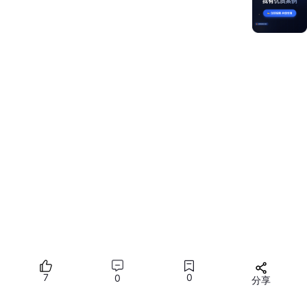
体联调约1周时间。
闪控窗通过系统级的形态管理和多设备自适应能力，实现了闪控球
与大窗模式的自由切换，不仅降低了开发集成成本，更让关键服务
能够跨终端持续可见、高效触达，真正融入全场景交互闭环。
三、多窗协同：打破单任务局限，让移动办公真正“一屏多
用”
在WPS鸿蒙应用中，你可以一边查阅资料，一边撰写报告；一边
对比合同，一边参与视频会议——这一切都发生在同一台设备上，
且操作互不干扰。这正是HarmonyOS SDK多窗能力带来的生产力
变革。
面对折叠屏、三折屏等新型设备，传统App往往陷入“适配困境”：
展开后布局错乱、单屏时内容拥挤、多文档切换繁琐。WPS通过
深度集成HarmonyOS SDK窗口响应式布局能力，实现了开发效率
提升50%的惊人成果。
其核心技术路径包括：
7
0
0
分享
1. 基于断点的响应式布局