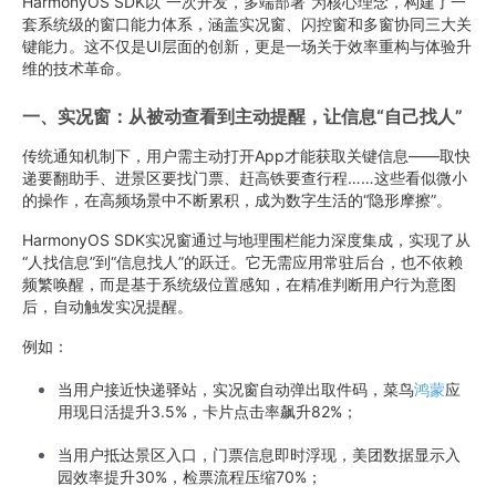
HarmonyOS SDK以“一次开发，多端部署”为核心理念，构建了一
套系统级的窗口能力体系，涵盖实况窗、闪控窗和多窗协同三大关
键能力。这不仅是UI层面的创新，更是一场关于效率重构与体验升
维的技术革命。
一、实况窗：从被动查看到主动提醒，让信息“自己找人”
传统通知机制下，用户需主动打开App才能获取关键信息——取快
递要翻助手、进景区要找门票、赶高铁要查行程……这些看似微小
的操作，在高频场景中不断累积，成为数字生活的“隐形摩擦”。
HarmonyOS SDK实况窗通过与地理围栏能力深度集成，实现了从
“人找信息”到“信息找人”的跃迁。它无需应用常驻后台，也不依赖
频繁唤醒，而是基于系统级位置感知，在精准判断用户行为意图
后，自动触发实况提醒。
例如：
当用户接近快递驿站，实况窗自动弹出取件码，菜鸟
鸿蒙
应
用现日活提升3.5%，卡片点击率飙升82%；
当用户抵达景区入口，门票信息即时浮现，美团数据显示入
园效率提升30%，检票流程压缩70%；