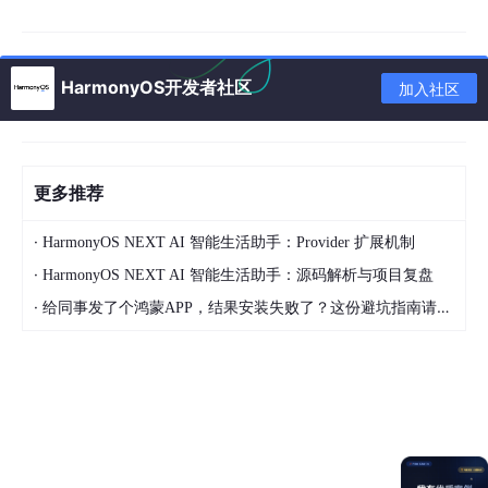
MyApp
/entry/
src
/main/
ets
/pages/
foste
我的寄养中心
r/FosterCenterPage.ets
HarmonyOS开发者社区
加入社区
MyApp
/entry/
src
/main/
ets
/pages/
foste
寄养记录详情和
r/FosterRecordDetailPage.ets
时间线
MyApp
/entry/
src
/main/
ets
/component
申请管理卡片
s/
foster/FosterManageCards.ets
更多推荐
MyApp
/entry/
src
/main/
ets
/common/
Mo
本地寄养数据和
·
HarmonyOS NEXT AI 智能生活助手：Provider 扩展机制
ckStore.ets
版本刷新
·
HarmonyOS NEXT AI 智能生活助手：源码解析与项目复盘
·
给同事发了个鸿蒙APP，结果安装失败了？这份避坑指南请收好
MyApp
/entry/
src
/main/
ets
/services/
Ba
后端接口语义层
ckendService.ets
环境信息：
项目
值