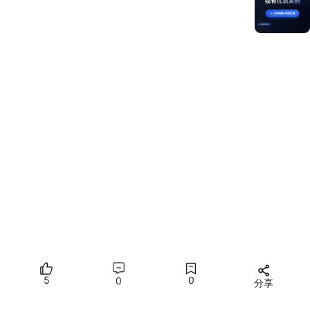
HarmonyOS 工程
modelVersion
:
6
.
0
.
2
模型
target SDK
6
.
0
.
2
(
22
)
后端框架
Express
~4.16.1
MongoDB Driver
^4.17.2
npm
run
check
、
测试命令
npm
run
test
:integration
版本兼容性与 EOL 风险说明
这条寄养状态机链路基于当前项目环境验证，不建议脱离版本背景
直接照搬：
当前项目使用方
5
0
0
模块
兼容性注意点
分享
式