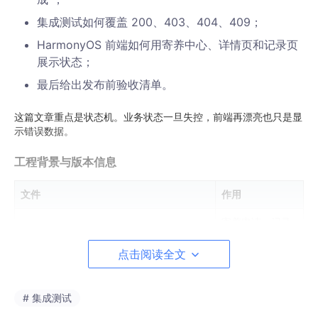
集成测试如何覆盖 200、403、404、409；
HarmonyOS 前端如何用寄养中心、详情页和记录页
展示状态；
最后给出发布前验收清单。
这篇文章重点是状态机。业务状态一旦失控，前端再漂亮也只是显
示错误数据。
工程背景与版本信息
文件
作用
寄养申请、记录
houduan/
test
/routes/api
.
js
状态、评价接口
点击阅读全文
houduan/
test
/
test
/integration
.
js
端到端集成测试
# 集成测试
houduan/
test
/
db
.
js
MongoDB 连接