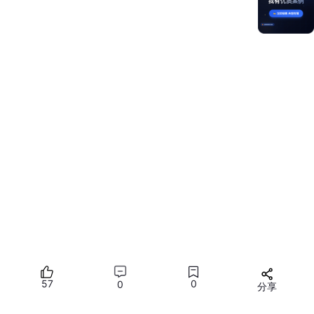
等这些交互都走完，再回头看代码，你会更容易明白为什么这个页
面需要拆出
filteredIcons
和
copyIcon
这样的逻辑函数。
如果想把它改成自己的项目版本，我建议先别急着换布局，先做三
57
0
0
分享
件小事：把
icons
数组换成你的业务数据、增加一个新的分类、