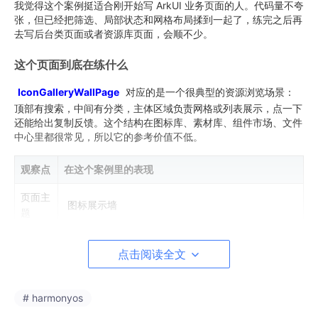
我觉得这个案例挺适合刚开始写 ArkUI 业务页面的人。代码量不夸
张，但已经把筛选、局部状态和网格布局揉到一起了，练完之后再
去写后台类页面或者资源库页面，会顺不少。
这个页面到底在练什么
IconGalleryWallPage
对应的是一个很典型的资源浏览场景：
顶部有搜索，中间有分类，主体区域负责网格或列表展示，点一下
还能给出复制反馈。这个结构在图标库、素材库、组件市场、文件
中心里都很常见，所以它的参考价值不低。
观察点
在这个案例里的表现
页面主
图标展示墙
题
主要文
全部
,
界面
,
导航
,
社交
,
媒体
,
商业
点击阅读全文
案
Column
,
Divider
,
ForEach
,
Grid
,
常用组
# harmonyos
GridItem
,
Row
,
Scroll
,
Stack
,
Text
,
件