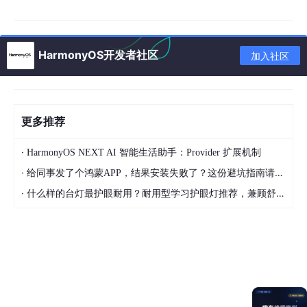
TextInput
最值得
看的地
搜索过滤、分类联动、复制反馈、两种展示模式切换
HarmonyOS开发者社区
加入社区
方
这个案例怎么用
更多推荐
如果你只是想把页面跑起来，其实很简单：把完整代码放进 ArkTS
页面文件，直接预览就能看到效果。跑起来之后别急着看代码，我
·
HarmonyOS NEXT AI 智能生活助手：Provider 扩展机制
建议先自己操作一遍，尤其是这几步：
·
给同事发了个鸿蒙APP，结果安装失败了？这份避坑指南请收好
在搜索框里输入关键词，看看结果是只匹配名称，还
·
什么样的台灯最护眼耐用？耐用型学习护眼灯推荐，兼顾舒适与长久使用
是连关键词数组也一起匹配。
点不同分类，观察分类筛选和搜索是不是同时生效。
试一下复制动作，看看提示状态是怎么出现、又怎么
自动消失的。
切换展示模式，留意页面结构有没有跟着变化。