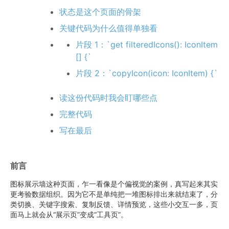
状态是这个页面的骨架
关键代码为什么值得单独看
片段 1：`get filteredIcons(): IconItem
[] {`
片段 2：`copyIcon(icon: IconItem) {`
读这份代码时我会盯哪些点
完整代码
写在最后
前言
图标展示墙这种页面，乍一看像是个偏视觉的案例，真写起来其实
更考验数据组织。因为它不是单纯把一堆图标排出来就结束了，分
类切换、关键字搜索、复制反馈、详情预览，这些小交互一多，页
面马上就会从“展示页”变成“工具页”。