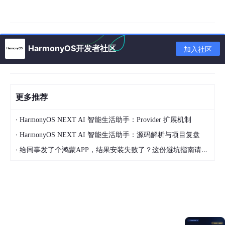
姿势说清楚。
Canvas水印的基本原理：Stack叠加 + 透明穿透
HarmonyOS开发者社区
加入社区
水印的核心思路是在内容之上叠加一层Canvas，绘制半透明旋转
文字。但叠加后有个致命问题——Canvas在上层会拦截所有触摸
事件，导致底下的内容无法点击、无法滚动。
更多推荐
解决方法是
hitTestBehavior
(HitTestMode.Transparent)
：
·
HarmonyOS NEXT AI 智能生活助手：Provider 扩展机制
Stack() {

·
HarmonyOS NEXT AI 智能生活助手：源码解析与项目复盘
Column
() {

·
给同事发了个鸿蒙APP，结果安装失败了？这份避坑指南请收好
    Text(
'这是一份内部文档内容'
)

      .fontSize(
16
).fontColor(
'#333333'
).fontWeight
    Text(
'项目名称: HarmonyOS NEXT 技术方案'
)

      .fontSize(
14
).fontColor(
'#666666'
).margin({ b
    Text(
'负责人: 张三'
)

      .fontSize(
14
).fontColor(
'#666666'
).margin({ b
    Text(
'创建日期: 2026-07-08'
)
