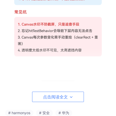
去年做过一个企业内部文档查看器，需求是"防止员工截图外传"。
产品经理信心满满地说"加水印不就行了"，我泼了盆冷水——水印
点击阅读全文
只能追查泄密源，不能阻止截图。后来我们做了两层：Canvas水
印做追查，window.setPrivacyMode做截屏防护。WatermarkDe
mo把这两层都展示了，这篇把水印的实现细节和截屏防护的正确
# harmonyos
# 安全
# 华为