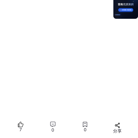
      .fontSize(
14
).fontColor(
'#666666'
).margin({ b
    Text(
'文件编号: INT-2026-001'
)

      .fontSize(
14
).fontColor(
'#666666'
)

  }

  .width(
'100%'
).height(
'100%'
).padding(
20
)

if
 (this.showWatermark) {

    Canvas(this.context2D)

      .width(
'100%'
).height(
'100%'
)

      .hitTestBehavior(HitTestMode.Transparent)

      .onReady(() => {

        this.drawWatermark();

      })

  }

}

.width(
'90%'
)

.height(
250
)

.borderRadius(
8
)

.backgroundColor(
'#ffffff'
)

7
0
0
分享
.border({ width: 
1
, color: 
'#e0e0e0'