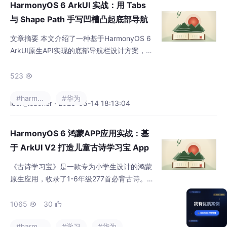
HarmonyOS 6 ArkUI 实战：用 Tabs
管理等关键技术点。
与 Shape Path 手写凹槽凸起底部导航
栏
文章摘要 本文介绍了一种基于HarmonyOS 6
ArkUI原生API实现的底部导航栏设计方案，通
过Shape + Path绘制凹槽效果，结合Stack绝
对定位实现中央凸起按钮，完全零三方依赖。
523

#harmonyos
#华为
leon_teacher · 2026-05-14 18:13:04
HarmonyOS 6 鸿蒙APP应用实战：基
于 ArkUI V2 打造儿童古诗学习宝 App
从 0 到 1
《古诗学习宝》是一款专为小学生设计的鸿蒙
原生应用，收录了1-6年级277首必背古诗。该
应用提供4种背诵模式（默写填空/选择题/连线
题/听音造句）、自动错题本功能和游戏化激励
1065
30


体系，采用宣纸色系古典美学设计，无广告和
#harmonyos
#学习
#华为