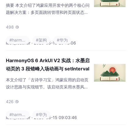
状态同步方案
摘要 本文介绍了鸿蒙应用开发中的两个核心问
题解决方案：多页面跳转管理和跨页面状态同
步。通过「古诗学习宝」线上版本的实践，提
出统一Navigation根+PageMap路由表架构，
498

使用NavPathStack.pushPathByName实现类
#harmonyos
#架构
#华为
型安全跳转，并采用onShown+favVersion版
leon_teacher · 2026-05-15 20:18:06
本号机制确保状态同步。
HarmonyOS 6 ArkUI V2 实战：水墨启
动页的 3 段错峰入场动画与 setInterval
进度条
本文介绍了「古诗学习宝」鸿蒙应用的启动页
设计思路与实现细节。该启动页采用水墨风
格，通过三段错峰动画（Logo弹入、标题上
浮、副标题淡入）营造古典意境，并包含3秒
426

进度条和可跳过功能。文章从整体架构、动画
#harmonyos
#华为
时序、核心代码三个层面展开，重点解析了20
leon_teacher · 2026-05-15 09:03:46
0行原生代码实现的动画效果，包括@Local状
态管理、setInterval进度条控制以及生命周期