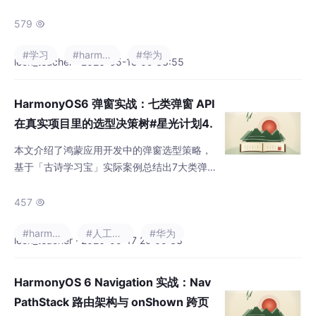
软删除标记和自动派生机制，解决了教育类Ap
p常见的三个痛点问题：重复错题堆积、掌握
579

状态混乱和手动调用遗漏。 系统架构分为四
#学习
#harmonyos
#华为
层：1)答题页面收集错题数据；2)RecordServi
leon_teacher · 2026-05-18 09:38:55
ce自动派生错题入库；3)WrongQuestionServ
ice实现去重和软删除逻辑；4)持久化存储和UI
HarmonyOS6 弹窗实战：七类弹窗 API
展示。核心设计包括使用poem
在真实项目里的选型决策树#星光计划4.
0#20260517
本文介绍了鸿蒙应用开发中的弹窗选型策略，
基于「古诗学习宝」实际案例总结出7大类弹
窗使用场景。主要内容包括： 弹窗分类决策
树：从轻量提示Toast到全屏模态覆盖，提供
457

清晰的选型路径 实际应用场景： ActionMenu
#harmonyos
#人工智能
#华为
用于5档学习目标选择 自定义BottomSheet实
leon_teacher · 2026-05-17 20:05:38
现头像选择 CustomDialog展示庆祝动画 show
Dialog处理关于页面 Toast提供操作反馈 核心
HarmonyOS 6 Navigation 实战：Nav
特点： 每类弹窗对应
PathStack 路由架构与 onShown 跨页