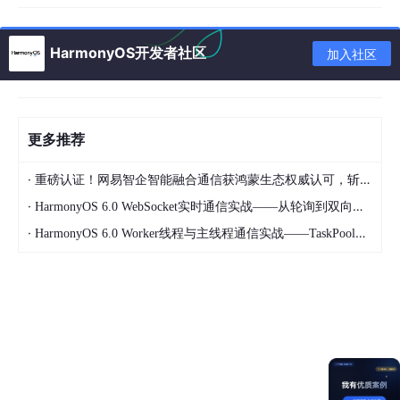
vigation的自定义导航转场动画能力，customNavContentTransiti
on()配置列表页与详情页的自定义导航转场动画，结合component
Snapshot()将卡片进行截图避免跳转页面白屏。
HarmonyOS开发者社区
加入社区
卡片列表页使用WaterFlow和LazyForEach实现页面布局。
更多推荐
private
onColumnClicked
(
indexValue
: 
string
): 
v
let
param
: 
Record
<
string
, 
Object
> = {};

·
let
 clickedIndex = 
parseInt
(indexValue);

重磅认证！网易智企智能融合通信获鸿蒙生态权威认可，斩获「Harmony Trusted SDK」认证
  param[
'indexValue'
] = clickedIndex;

·
HarmonyOS 6.0 WebSocket实时通信实战——从轮询到双向推送的进化
this
.
clickedIndex
 = clickedIndex;

·
HarmonyOS 6.0 Worker线程与主线程通信实战——TaskPool之外的另一种并发选择
// Click the card to get the corresponding s
this
.
getUIContext
()

    .
getComponentSnapshot
()

    .
get
(
'FlowItem_'
 + indexValue, 
(
error: Bus
if
 (error) {

        hilog.
error
(
0x0000
, 
'CardLongTakePageO
`componentSnapshot.get error, reason
// If the screenshot fails, go to the 
// At that time from and to the animat