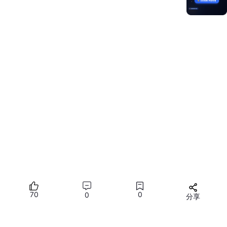
this
.
pageInfos
.
pushPath
({ 
name
: 
'CardL
return
;

      } 
else
 {

        hilog.
info
(
0x0000
, 
'CardLongTakePageOn
// If the screenshot is successful, th
        param[
'clickedComponentId'
] = 
CardUtil
        param[
'doDefaultTransition'
] = 
() =>
 {

this
.
doFinishTransition
();

        };

SnapShotImage
.
pixelMap
 = pixelMap;

this
.
pageInfos
.
pushPath
({ 
name
: 
'CardL
this
.
dataSource
.
getData
(
this
.
clickedIn
      }

    })

70
0
0
分享
代码逻辑走读：
所有评论(0)
参数解析
：