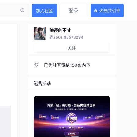
登录
🔥 火热共创中
加入社区
晚霞的不甘
@2501_93573294
关注
已为社区贡献159条内容
运营活动