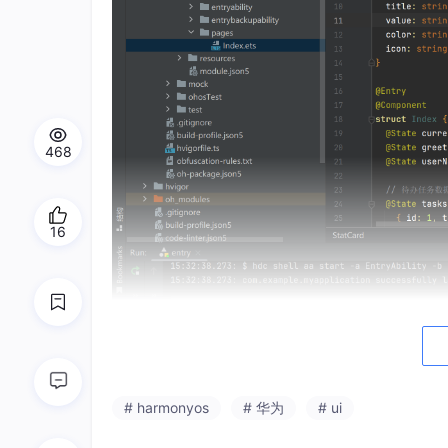
468
16
任务 (Tasks)
：一个完整的 CRUD（增
态和删除任务。
# harmonyos
# 华为
# ui