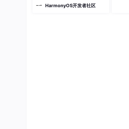
景，帮助开发者提升开发效率和应用质
统计 (Stats)
：展示数据概览、进度条和
HarmonyOS开发者社区
量。构建后安装并启动应用，支持 --mo
dule、–device、–product、–build-m