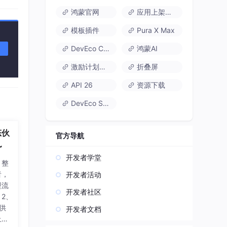
鸿蒙官网
应用上架速通
模板插件
Pura X Max
DevEco Code
鸿蒙AI
激励计划达标指南
折叠屏
API 26
资源下载
DevEco Studio
态伙
官方导航
~
开发者学堂
，整
者，
开发者活动
型流
开发者社区
2、
提供
开发者文档
上述