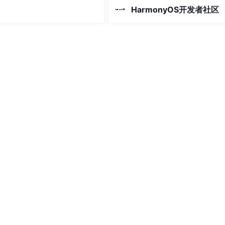
SDK均由第三方独立提供，开发者
简单的柱状图趋势。
HarmonyOS开发者社区
于自身需要进行选择）从“可用”到“
用”，鸿蒙SDK优选库筑牢开发安全
石。网易有道信息技术（北京）有
司。网易有道信息技术（北京）有
司。北