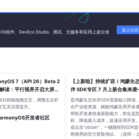
加入社区
I与组件、DevEco Studio、测试、元服务和应用上架分发
nyOS 7（API 26）Beta 2
【上新啦】持续扩容！鸿蒙生
解读：平行视界开启大屏多
伴 SDK专区 7 月上新合集来袭
体验
间分割线拖拽交互，调整左右栏
是鸿蒙生态伙伴SDK资源核心阵地
交互灵活度提升。
合产业链资源，赋能鸿蒙应用开发
帮助开发者快速获取能力，简化选
armonyOS开发者社区
程，降低接入成本，提速应用开发。
或点击“obtain”，一键跳转到SDK
商推荐的官方获取地址。（说明：