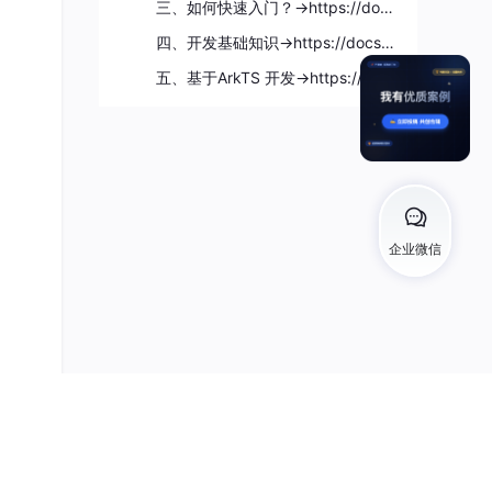
三、如何快速入门？→https://docs.qq.com/doc/DZVVBYlhuRkZQZlB3
lotI
四、开发基础知识→https://docs.qq.com/doc/DZVVBYlhuRkZQZlB3
五、基于ArkTS 开发→https://docs.qq.com/doc/DZVVBYlhuRkZQZlB3
tId)
Net
企业微信