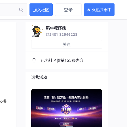
登录
🔥 火热共创中
加入社区
码牛程序猿
@2401_82546228
关注
已为社区贡献155条内容
运营活动
无线接