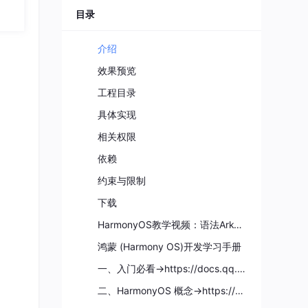
目录
介绍
效果预览
工程目录
具体实现
相关权限
依赖
ork
约束与限制
打
供商名
下载
HarmonyOS教学视频：语法ArkTS、TypeScript、ArkUI等…视频教程
鸿蒙 (Harmony OS)开发学习手册
模式、
一、入门必看→https://docs.qq.com/doc/DZVVBYlhuRkZQZlB3
二、HarmonyOS 概念→https://docs.qq.com/doc/DZVVBYlhuRkZQZlB3
)方法来