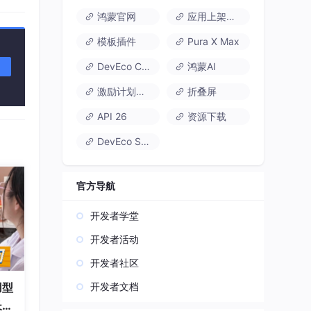
鸿蒙官网
应用上架速通
模板插件
Pura X Max
DevEco Code
鸿蒙AI
再次
激励计划达标指南
折叠屏
API 26
资源下载
DevEco Studio
官方导航
开发者学堂
开发者活动
开发者社区
开发者文档
用型
长久