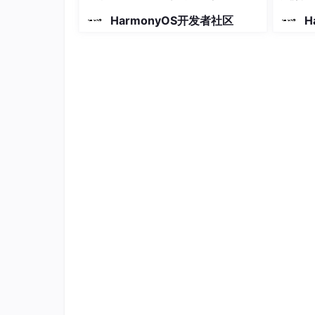
|
|
HarmonyOS开发者社区
H
|
|
|
|
|
|
|
具体实现
网络搜索功能的实现主要封装在RadioStatu
获取网络状态以及服务商名称：打开应用触发RadioSt
State()方法来获取网络状态，getRadioOn
开，RadioStatus中的getSimSpn()函
称（Service
Provider Name，SPN）。
显示SIM卡信息：点击SIM status
ISO国家码。
获取无线接入技术：RadioStatus中的getRadioT