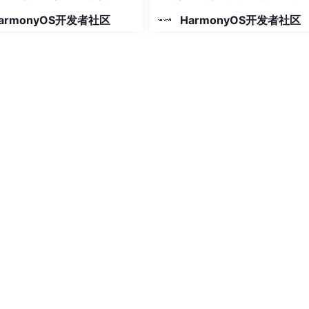
使用
armonyOS开发者社区
HarmonyOS开发者社区
s
atus中的getNetworkState()函数调用radio.getNetw
()函数调用radio.isRadioOn()方法判断指定卡槽位的Radio是否
数调用sim.getSimSpn(slotId)方法来获取指定卡槽SIM卡的服务提
，弹出面板显示卡1的无线接入技术、注册网络信号强度信息列表、选网
ech(this.slotId)函数来调用radio.getRadioTech(slotId