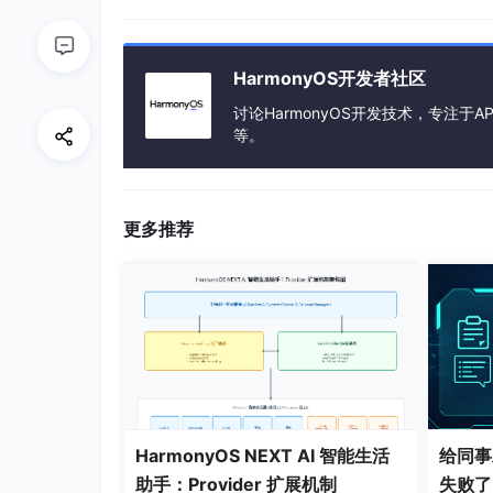
HarmonyOS开发者社区
使用说明
讨论HarmonyOS开发技术，专注于AP
1.点击SIM1 status，弹出面板显示卡1的
等。
点击面板消失， 点击SIM2 status显示同理；
2.NetworkState显示网络状态相关信息；
更多推荐
3.IsRadioOn显示Radio是否打开，true为打开
工程目录
entry/src/main/ets/

|
|
|
|
|
HarmonyOS NEXT AI 智能生活
给同事
|
|
助手：Provider 扩展机制
失败了