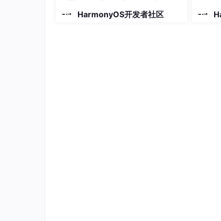
HarmonyOS开发者社区
H
布局思路：先排版，再放内容。
组件语法