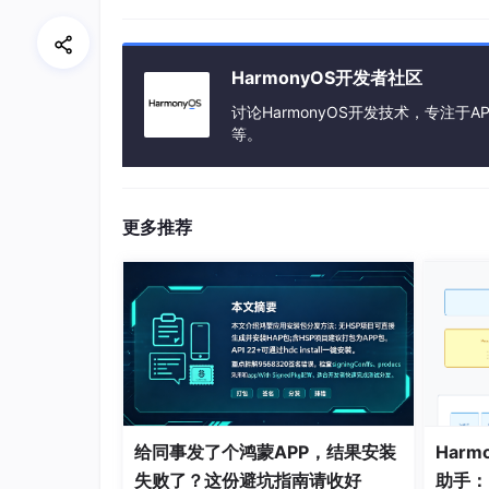
构建页面的最小单位就是 "组件"。
HarmonyOS开发者社区
讨论HarmonyOS开发技术，专注于AP
等。
更多推荐
组件分类：
给同事发了个鸿蒙APP，结果安装
Harm
失败了？这份避坑指南请收好
助手：P