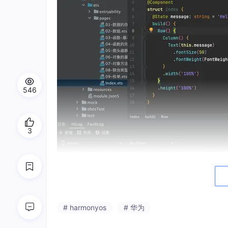
546
3
二、界面开发-布局思路
# harmonyos
# 华为
ArkUI（方舟开发框架）是一套 构建 鸿蒙应用 