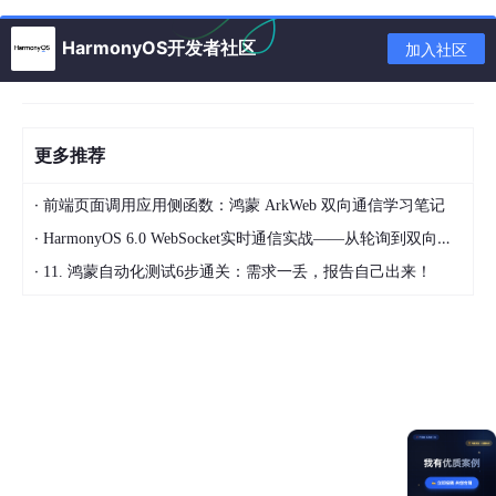
Blazor和.NET交互是通过js的
window
.
external
.sendMessage
和
window
.
external
.receiveMessage
来实现的, 只需要在webvi
HarmonyOS开发者社区
加入社区
ew里实现这两个函数，然后调用
Blazor.start()
;
启动Blazor，这
部分代码请参考：
https://github.com/OpenHarmony-NET/Open
Harmony.Blazor.Hybrid/blob/main/Src/BlazorApp/wwwroot/op
enharmony.js
更多推荐
一般Webview控件都会有原生代码与webview内的js交互的机制，
HarmonyOS中是借助WebMessagePort机制实现的，关于WebM
·
前端页面调用应用侧函数：鸿蒙 ArkWeb 双向通信学习笔记
essagePort请参考官方文档:
https://developer.huawei.com/con
sumer/cn/doc/harmonyos-references-V13/js-apis-webview-V1
·
HarmonyOS 6.0 WebSocket实时通信实战——从轮询到双向推送的进化
3#webmessageport
·
11. 鸿蒙自动化测试6步通关：需求一丢，报告自己出来！
Blazor Hybrid内部使用了基于反射的序列化，所以要为项目开
启"默认启用基于反射的序列化"，并配置rd.xml保留需要反射的元
数据
为了保证Blazor Hybrid的异步任务可以正常的运行，需要实现一
个单线程同步上下文，因为默认是多线程调度异步，而客户端往往
需要单线程调度，代码:
BlaozrDispatcher.cs
参考资料: