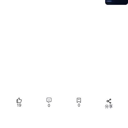
https://github.com/tryphotino/photino.Blazor
https://github.com/JinShil/BlazorWebView
推荐内容
19
0
0
分享
所有评论(0)
您需要
登录
才能发言