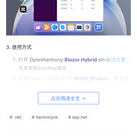
3. 使用方式
打开
OpenHarmony
.Blazor
.Hybrid
.sln
解决方案
，
并发布BlazorApp项目。
使用Deveco Studio打开
OHOS_Project
，配置好
签名后即可运行程序。
点击阅读全文
另外可以通过chrome或者edge的devtools来调试手机中的webvi
ew(不包含.NET)，详情参考:
Devtools工具 - 华为HarmonyOS文
档
# .net
# harmonyos
# asp.net
4. 适配原理