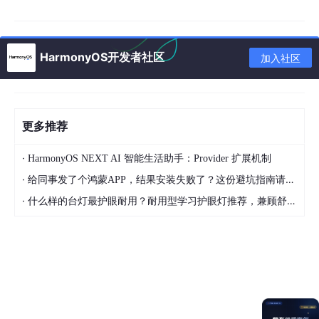
9.3 tabIndex 最佳实践
9.4 defaultFocus 与路由跳转
9.5 TV/遥控器场景焦点建议
HarmonyOS开发者社区
加入社区
十、焦点事件 API 速查表
10.1 属性速查
更多推荐
10.2 事件速查
·
10.3 程序化控制速查
HarmonyOS NEXT AI 智能生活助手：Provider 扩展机制
·
给同事发了个鸿蒙APP，结果安装失败了？这份避坑指南请收好
总结
·
什么样的台灯最护眼耐用？耐用型学习护眼灯推荐，兼顾舒适与长久使用
一、焦点事件核心概念
1.1 什么是焦点
焦点（Focus）
表示当前由键盘/遥控器/程序控制的"活动组件"。
同一时刻，应用内只有
一个组件
处于聚焦状态。焦点转移时：