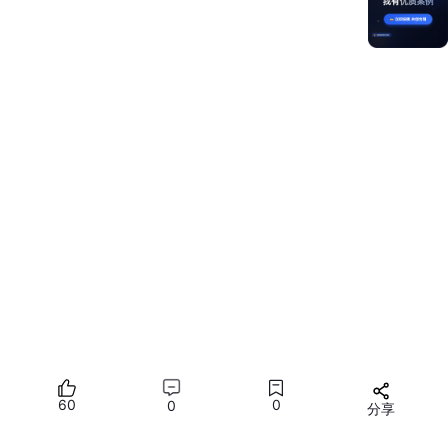
失焦组件
触发
onBlur
得焦组件
触发
onFocus
焦点转移的触发方式：
触发方式
说明
适用设备
按照
tabIndex
顺序循环切
键盘 Tab 键
PC/平板接键盘
换
遥控器方向
按空间位置就近跳转
智慧屏/车载
键
需配合
手机/平板触摸
触摸点击
focusOnTouch
(
true
)
屏
调用
requestFocus
()
主动
60
0
0
分享
程序化控制
所有设备
设置