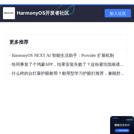
方式一：传入siteId
HarmonyOS开发者社区
加入社区
let
queryLocationOptions
: sceneMap.
LocationQueryOpt
siteId
: 
"922207154068557824"
};

更多推荐
sceneMap.
queryLocation
(
this
.
getUIContext
().
getHostC
·
HarmonyOS NEXT AI 智能生活助手：Provider 扩展机制
  .
then
(
() =>
 {

·
给同事发了个鸿蒙APP，结果安装失败了？这份避坑指南请收好
console
.
info
(
"Succeeded in querying location."
)
  })

·
什么样的台灯最护眼耐用？耐用型学习护眼灯推荐，兼顾舒适与长久使用
  .
catch
(
(
err: BusinessError
) =>
 {

console
.
error
(
`Failed to query Location, code: 
  });
方式二：传入location和name