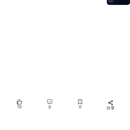
let
queryLocationOptions
: sceneMap.
LocationQueryOpt
location
: {

latitude
: 
39.9175
,

longitude
: 
116.3972
  },

name
: 
'故宫博物院'
};

sceneMap.
queryLocation
(
this
.
getUIContext
().
getHostC
  .
then
(
() =>
 {

console
.
info
(
"Succeeded in querying location."
)
  })

  .
catch
(
(
err: BusinessError
) =>
 {

console
.
error
(
`Failed to query Location, code: 
  });
10
0
0
分享
LocationQueryOptions参数
：
所有评论(0)
参数
类型
说明
您需要
登录
才能发言