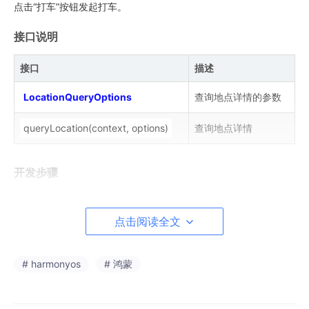
点击“打车”按钮发起打车。
接口说明
接口
描述
LocationQueryOptions
查询地点详情的参数
queryLocation
(context, options)
查询地点详情
开发步骤
导入模块
点击阅读全文
import
 { sceneMap } 
from
'@kit.MapKit'
import
 { BusinessError } 
from
'@kit.BasicServicesKi
# harmonyos
# 鸿蒙
import
 { common } 
from
'@kit.AbilityKit'
;