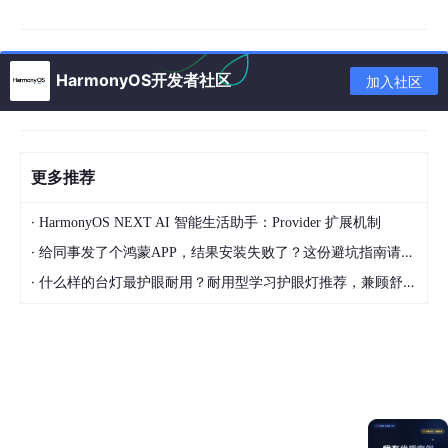
三、限制
HarmonyOS开发者社区
加入社区
限制项
说明
支持地区
仅中国境内（港澳台除外）
更多推荐
支持设备
Phone、Tablet、PC/2in1
模拟器
支持ARM模拟器，不支持x86模拟器
·
HarmonyOS NEXT AI 智能生活助手：Provider 扩展机制
·
给同事发了个鸿蒙APP，结果安装失败了？这份避坑指南请收好
四、pdfService核心功能
·
什么样的台灯最护眼耐用？耐用型学习护眼灯推荐，兼顾舒适与长久使用
4.1 添加文本和图片
导入模块
import
 { pdfService } 
from
'@kit.PDFKit'