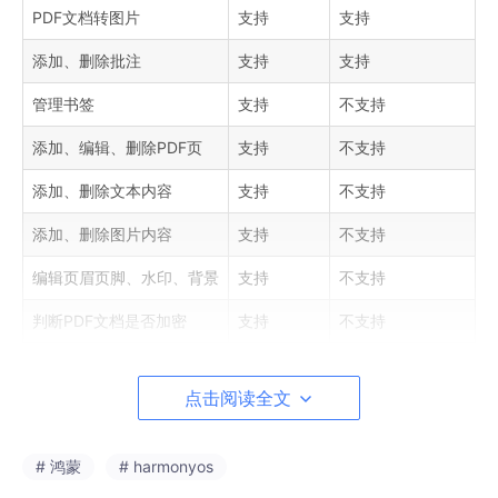
PDF文档转图片
支持
支持
添加、删除批注
支持
支持
管理书签
支持
不支持
添加、编辑、删除PDF页
支持
不支持
添加、删除文本内容
支持
不支持
添加、删除图片内容
支持
不支持
编辑页眉页脚、水印、背景
支持
不支持
判断PDF文档是否加密
支持
不支持
删除文档加密
支持
不支持
点击阅读全文
PDF文档预览
不支持
支持
搜索关键字
不支持
支持
# 鸿蒙
# harmonyos
PDF文档监听回调
不支持
支持