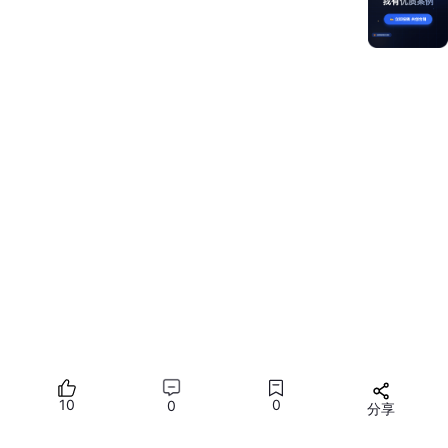
import
 { hilog } 
from
'@kit.PerformanceAnalysisKit'
import
 { Font } 
from
'@kit.ArkUI'
;
示例
@Entry
@Component
struct PdfPage {

private
 pdfDocument: pdfService.PdfDocument = new
private
 context = 
this
.getUIContext().getHostCont
  aboutToAppear(): void {

// 确保resfile目录有input.pdf文档
    let filePath = 
this
.context.resourceDir + 
'/inp
this
.pdfDocument.loadDocument(filePath);

  }

10
0
0
分享
  build() {
