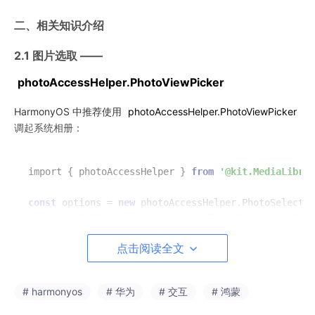
二、相关知识介绍
2.1 图片选取 ——
photoAccessHelper.PhotoViewPicker
HarmonyOS 中推荐使用
photoAccessHelper.PhotoViewPicker
调起系统相册：
import { photoAccessHelper } 
from
'@kit.MediaLibrar
const
 options = 
new
 photoAccessHelper.PhotoSelectOp
options.MIMEType = photoAccessHelper.PhotoViewMIMET
options.maxSelectNumber = 
1
;

点击阅读全文
const
 picker = 
new
const
 result: photoAccessHelper.PhotoSelectResult =
# harmonyos
# 华为
# 交互
# 鸿蒙
const
 uris: 
string