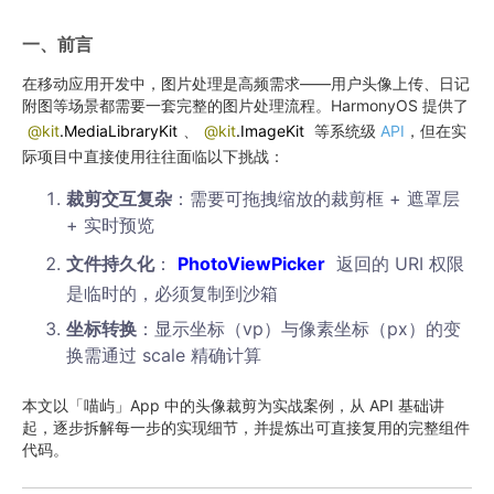
一、前言
在移动应用开发中，图片处理是高频需求——用户头像上传、日记
附图等场景都需要一套完整的图片处理流程。HarmonyOS 提供了
@kit
.MediaLibraryKit
、
@kit
.ImageKit
等系统级
API
，但在实
际项目中直接使用往往面临以下挑战：
裁剪交互复杂
：需要可拖拽缩放的裁剪框 + 遮罩层
+ 实时预览
文件持久化
：
PhotoViewPicker
返回的 URI 权限
是临时的，必须复制到沙箱
坐标转换
：显示坐标（vp）与像素坐标（px）的变
换需通过 scale 精确计算
本文以「喵屿」App 中的头像裁剪为实战案例，从 API 基础讲
起，逐步拆解每一步的实现细节，并提炼出可直接复用的完整组件
代码。