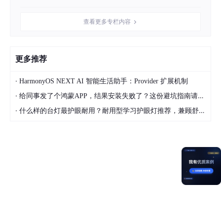
const
file
: fs.
File
 = fs.
openSync
(uri, fs.
OpenMode
.
const
imageSource
: image.
ImageSource
 = image.
create
查看更多专栏内容
// editable: true 必须设置，否则 cropSync() 将失败
const
decodingOptions
: image.
DecodingOptions
 = { 
ed
const
pixelMap
: image.
PixelMap
 = 
await
 imageSource.
fs.
closeSync
(file.
fd
); 
// 用完后关闭
更多推荐
// 获取原始像素尺寸
·
HarmonyOS NEXT AI 智能生活助手：Provider 扩展机制
const
 imageInfo = 
await
 pixelMap.
getImageInfo
·
给同事发了个鸿蒙APP，结果安装失败了？这份避坑指南请收好
const
 pixelW = imageInfo.
size
.
width
·
const
 pixelH = imageInfo.
size
.
height
什么样的台灯最护眼耐用？耐用型学习护眼灯推荐，兼顾舒适与长久使用
执行裁剪：
// Region 使用像素坐标，需从显示坐标转换而来
const
 region: image.Region = {

  x: cropPxX,   
// 裁剪区域左上角 X（像素）
  y: cropPxY,   
// 裁剪区域左上角 Y（像素）
  size: { width: cropPxW, height: cropPxH }
