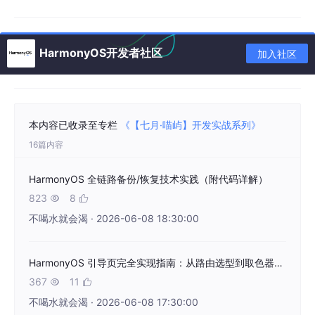
注意
：
select
()
返回的 URI 仅具有
临时只读权限
，需复制
HarmonyOS开发者社区
加入社区
到应用沙箱才能持久化使用。
2.2 图片解码与裁剪 ——
image.PixelMap
+
本内容已收录至专栏
《【七月·喵屿】开发实战系列》
image.Region
16篇内容
PixelMap
是 HarmonyOS 图像处理的核心对象，类似 Android
HarmonyOS 全链路备份/恢复技术实践（附代码详解）
的
Bitmap
。
823
8


从 URI 加载可编辑的 PixelMap：
不喝水就会渴 · 2026-06-08 18:30:00
import
 { image } 
from
'@kit.ImageKit'
HarmonyOS 引导页完全实现指南：从路由选型到取色器动画
import
 { fileIo 
as
 fs } 
from
'@kit.CoreFileKit'
;

367
11


不喝水就会渴 · 2026-06-08 17:30:00
// 以只读方式打开文件