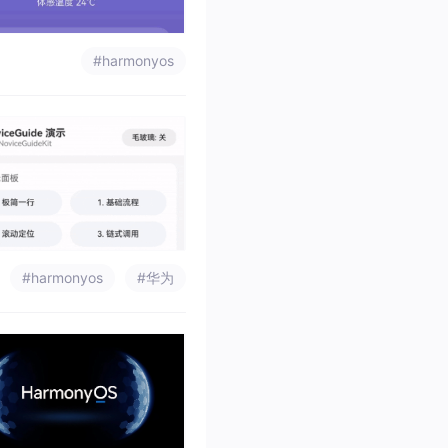
#harmonyos
#harmonyos
#华为