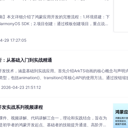
南】本文详细介绍了鸿蒙应用开发的完整流程：1.环境搭建：下
，配置HarmonyOS SDK；2.项目创建：通过模板创建项目，重点说明
开发：以HelloWorld为例，详解ArkTS语言基础语法和UI组
常见问题解决方案。教程包含开发环境准备、项目创建、代码实
-29 17:27:05
解析：从基础入门到实战精通
画开发技术，涵盖基础到实战应用。首先介绍ArkTS动画的核心概念与声
包括animation()、transition()等核心API的使用方法。通过
程。文章还深入探讨列表动画、页面切换等复杂场景的实现方案，并提供
 2026-04-23 21:51:12
开发实战系列视频课程
课件、视频讲解、代码讲解三合一，理论和实践结合，旨在为
是初学者的鸿蒙开发起点、基础者的技能提升通道、高阶开发