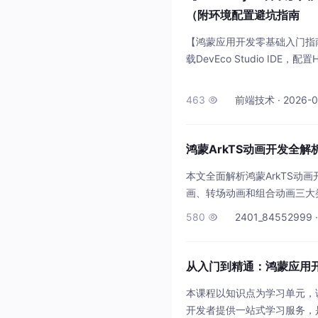
（附环境配置避坑指南
【鸿蒙应用开发零基础入门指
载DevEco Studio IDE
命名规范和路径注意事项；3.核心
件使用；4.运行调试：提供
463
前端技术 · 2026-04

现、运行调试全流程，特别
鸿蒙ArkTS动画开发全
本文全面解析鸿蒙ArkTS动
画、转场动画和组合动画三大类型，
等典型示例，演示动画开发流
580
2401_84552999 ·

动画时长等4个
从入门到精通：鸿蒙应用
本课程以知识点为学习单元，
开发者提供一站式学习服务，