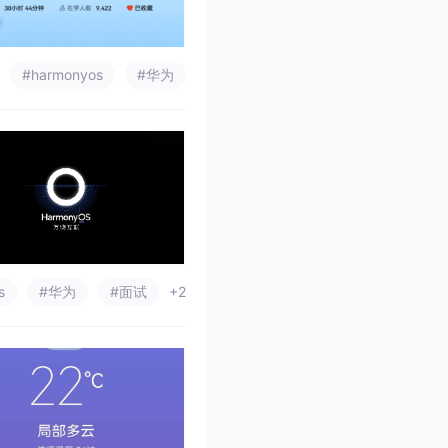
#harmonyos
#华为
s
#华为
#面试
+2