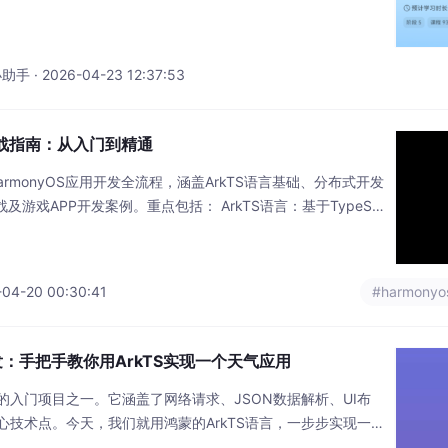
系统的探索者，还是追求卓越的资深开发者，本课程旨在成为
力，赋能您在鸿蒙生态中实现卓越突破。熟练运用 ArkUI 声
性，精通状态管理机制，并具备高阶自定义组件开发
 · 2026-04-23 12:37:53
发实战指南：从入门到精通
rmonyOS应用开发全流程，涵盖ArkTS语言基础、分布式开发
具实战及游戏APP开发案例。重点包括： ArkTS语言：基于TypeSc
异步处理等示例展示移动端开发优势，编译效率较JavaScript提
架：解析Ability组件、UI响应式设计及分布式数据管理（DDM），
04-20 00:30:41
#harmonyo
开发：手把手教你用ArkTS实现一个天气应用
入门项目之一。它涵盖了网络请求、JSON数据解析、UI布
技术点。今天，我们就用鸿蒙的ArkTS语言，一步步实现一
应用。话不多说，开始实战！我们即将实现的天气应用包含以