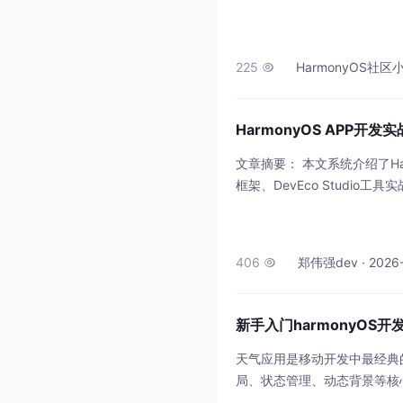
者的技术宝库。无论您是初涉
您技术进阶的权威指引与核心助
明式语法，灵活定制组件与属
225
HarmonyOS社区小助手

HarmonyOS APP开
文章摘要： 本文系统介绍了Ha
框架、DevEco Studio工
ript的强类型特性，通过类、
升20%。 HarmonyOS框
利
406
郑伟强dev · 2026-

新手入门harmonyOS
天气应用是移动开发中最经典的
局、状态管理、动态背景等核心
个功能完备、界面精美的天气