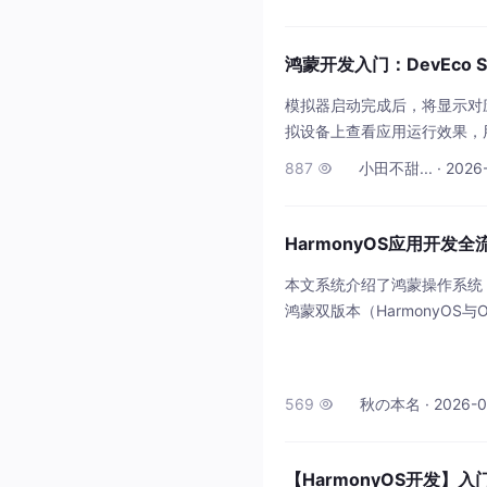
鸿蒙开发入门：DevEco St
模拟器启动完成后，将显示对应设
拟设备上查看应用运行效果，
实时预览等功能，布局简洁直
887
小田不甜... · 2026-

名、SDK适配版本、模块名称
HarmonyOS应用开发
本文系统介绍了鸿蒙操作系统（
鸿蒙双版本（HarmonyOS与O
ge应用模型开发实践、多设
式、状态管理机制、自适应布
等实用指南。文章还展望了Harm
569
秋の本名 · 2026-05

【HarmonyOS开发】