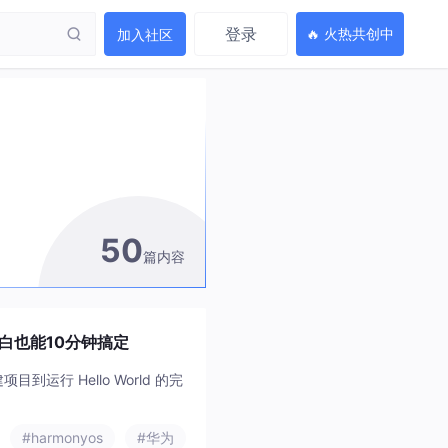
登录
🔥 火热共创中
加入社区
50
篇内容
小白也能10分钟搞定
目到运行 Hello World 的完
#harmonyos
#华为