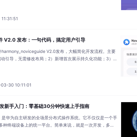
1 天气数据接口定义首先，我们需要定义数据结构来接收API返
API返回的数据结构比较复杂，
 11:31:51
组件 V2.0 发布：一句代码，搞定用户引导
armony_noviceguide V2.0发布，大幅简化开发流程。主要
启动引导，无需修改布局；2）新增首次展示持久化功能；3）智
架构重构；5）支持链式回调和无障碍适配。该组件提供三种AP
画等特性，在功能丰富度和易用性上超越iOS/Android同类
3-30 10:11:01
OS开发新手入门：零基础30分钟快速上手指南
系统）是华为自主研发的全场景分布式操作系统。它不仅仅是一个手
多种终端设备上的统一平台。简单来说，就是一次开发，多端
时在手机、平板、手表、电视、车机等设备上运行，这就是鸿