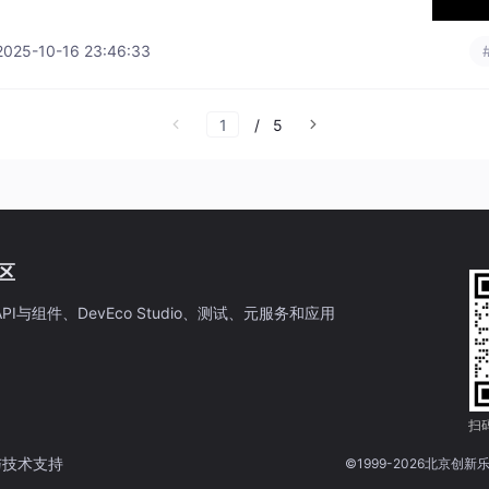
态：HarmonyOS NEXT（纯血鸿蒙）已正式发布，这是一个
系统，仅支持鸿蒙内核和鸿蒙原
2025-10-16 23:46:33
/
5
社区
PI与组件、DevEco Studio、测试、元服务和应用
与技术支持
©1999-2026北京创