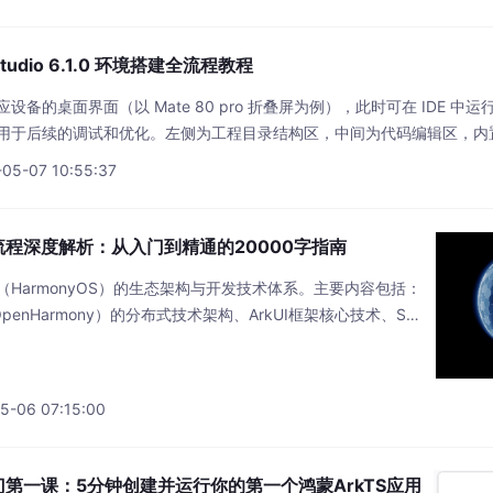
udio 6.1.0 环境搭建全流程教程
备的桌面界面（以 Mate 80 pro 折叠屏为例），此时可在 IDE 
用于后续的调试和优化。左侧为工程目录结构区，中间为代码编辑区，内
观，适配鸿蒙日常开发需求。选定模板后，进入项目参数配置页面，可自
05-07 10:55:37
以及
全流程深度解析：从入门到精通的20000字指南
HarmonyOS）的生态架构与开发技术体系。主要内容包括：
penHarmony）的分布式技术架构、ArkUI框架核心技术、Sta
备协同开发方案及性能优化策略。重点解析了声明式UI开发范
局引擎等关键技术，并提供了开发环境配置、模拟器故障排查
onyOS N
-06 07:15:00
入门第一课：5分钟创建并运行你的第一个鸿蒙ArkTS应用