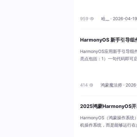
下功能：二、数据模型设计2.
回的JSON数据。wttr.in 
959
哈__ · 2026-04-19

HarmonyOS 新手引导
HarmonyOS应用新手引导组件h
亮点包括：1）一句代码即可
能避让算法升级；4）MVVM
I选择，支持折叠屏感知、形变动
方案。开发者可通过ohpm安
414
鸿蒙魔法师 · 2026-0

2025鸿蒙Harmony
HarmonyOS（鸿蒙操作
机操作系统，而是能够运行在
部署。你写一套代码，就能同