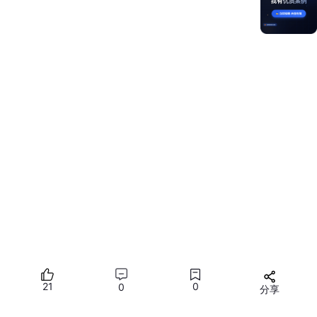
键值化
：一切面向用户的文案都要上资源（提示、按
钮、空态、错误码）。
参数化
：用
{
count
}
、
{value}
做占位，避免字符
串拼接。
区域优先
：
en_US
与
en_GB
在货币/日期/拼写上
都可能不同。
🔢 数字、货币、日期格式化（ArkTS / JS
Intl
家族）
在不依赖外部库的前提下，
Intl
基本够用。
// 格式化示例：数字、货币、日期与相对时间
export
function
formatMoney
(
amount: 
number
, locale:
21
0
0
分享
return
new
Intl
.
NumberFormat
(locale, { 
style
: 
'cu