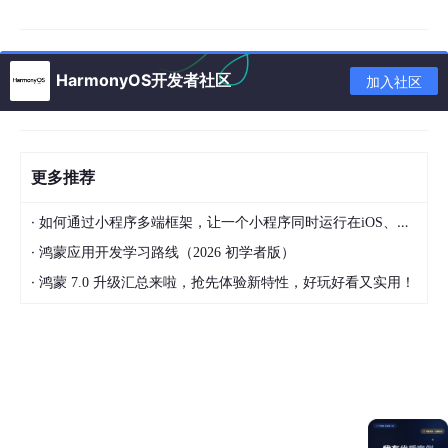
      base/
element
/
string
.json              
# 默认
      en_US/
element
/
string
.json             
# 美国
      zh_HK/
element
/
string
.json             
# 香港
HarmonyOS开发者社区
      ar_EG/
element
/
string
.json             
# 阿语（
加入社区
      base/media/ ...                       
# 通用
string
.json
（示例）
更多推荐
·
如何通过小程序多端框架，让一个小程序同时运行在iOS、安卓、鸿蒙以及PC客户端，实现一次开发多端运行的效果
{
·
鸿蒙应用开发学习路线（2026 初学者版）
"app_name"
:
"Harmony Shop"
,
·
鸿蒙 7.0 升级汇总来啦，抢先体验新特性，好玩好看又实用！
"home_title"
:
"发现好物"
,
"cart_items"
:
"购物车共有 {count} 件商品"
,
"price_label"
:
"价格：{value}"
,
"signin_btn"
:
"登录"
,
"network_error"
:
"网络异常，请稍后再试"
}