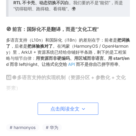
RTL 不卡壳、动态切换不闪白
。我们要的不是“能切”，而是
“切得聪明、跑得稳、看得顺”。🌍
🧭 前言：国际化不是翻译，而是“文化工程”
多语言支持（L10n）和国际化（i18n）的差别在于：前者是
把词换
了
，后者是
把体验换对了
。在鸿蒙（HarmonyOS / OpenHarmon
y）里，ArkUI + 资源系统已经给你铺好半条路，剩下的是工程策
略与细节自律：
用资源而非硬编码、用区域而非语言、用 start/en
d 而非 left/right、让格式化交给
API
而不是你自己拼字符串
。
1️⃣ 🌐 多语言支持的实现机制（资源分区 + 参数化 + 文化
要素）
🧱 资源结构（最小可用骨架）
点击阅读全文
entry/

  src/main/

# harmonyos
# 华为
    resources/
