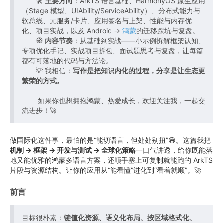
🛠️
主要方向
：ArkTS 语言基础、HarmonyOS 原生应用
（Stage 模型、UIAbility/ServiceAbility）、分布式能力与
软总线、元服务/卡片、应用签名与上架、性能与内存优
化、项目实战，以及 Android →
鸿蒙
的迁移踩坑与复盘。
🧭
内容节奏
：从基础到实战——小示例拆解框架认知、
专项优化手记、实战项目拆包、面试题思考与复盘，让每篇
都有可落地的代码与方法论。
💡 我相信：
写作是把知识内化的过程，分享是让生态更
繁荣的方式。
如果你也想拥抱鸿蒙、热爱成长，欢迎关注我，一起交
流进步！🚀
做国际化这件事，最怕的是“能切语言，但处处别扭”😅。这篇我把
机制 → 框架 → 开发与测试 → 全球化策略
一口气讲透，给你既能落
地又能优雅的鸿蒙多语言方案，还顺手塞上可复制就能跑的 ArkTS
片段与资源结构。让你的应用从“能看懂”进化到“看着就顺”。🚀
前言
目标很朴素：
键值化资源、语义化布局、按区域格式化、