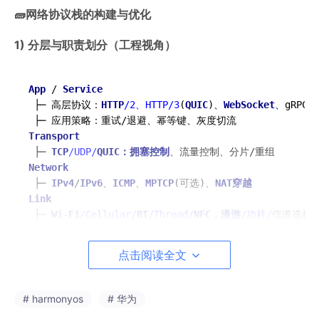
🧱网络协议栈的构建与优化
1) 分层与职责划分（工程视角）
App
/
Service
├─
 高层协议：
HTTP
/2、HTTP/
3
(
QUIC
)
、
WebSocket
、
gRPC

├─
 应用策略：重试
/
退避
、
幂等键
、
Transport
├─
TCP
/UDP/
QUIC：拥塞控制
、
流量控制
、
分片
/
Network
├─
IPv4
/
IPv6
、
ICMP
、
MPTCP
(可选)
、
NAT穿越
Link
├─
Wi
-
Fi
/Cellular/
BT
/Thread/
NFC，漫游
/功耗/
Device
/
Driver
└─
NAPI
/中断合并/
零拷贝
、
RPS
/
RSS
、
点击阅读全文
策略落点
：
# harmonyos
# 华为