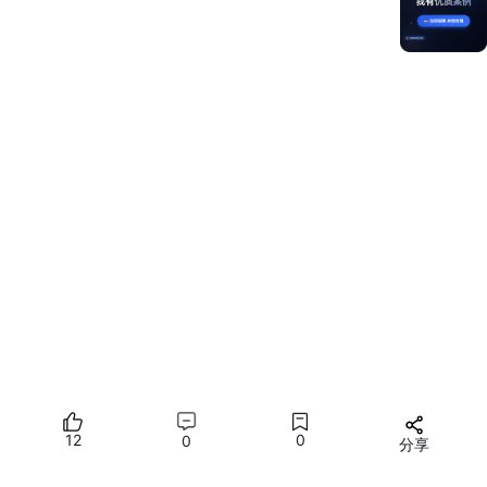
批量 ACK
（上层协议层面）降低交互次数；
应用级超时
以 p95 为准，
指数退避 + 抖动
，避免“重
试风暴”。
🧪示例：Rust 里做一个“拥塞/退避”微策略（可嵌到你的上
层请求器）
// cargo add quinn anyhow
use
 std::time::{Duration, Instant};

struct
Backoff
 {

    base: Duration, max: Duration, cur: Duration

impl
Backoff
 {

fn
new
() 
->
Self
 { 
Self
 { base: Duration::
from_
fn
next
(&
mut
self
) 
->
 Duration {

12
0
0
分享
let
n
 = 
self
.cur;

self
.cur = std::cmp::
min
(
self
.max, 
self
.cur