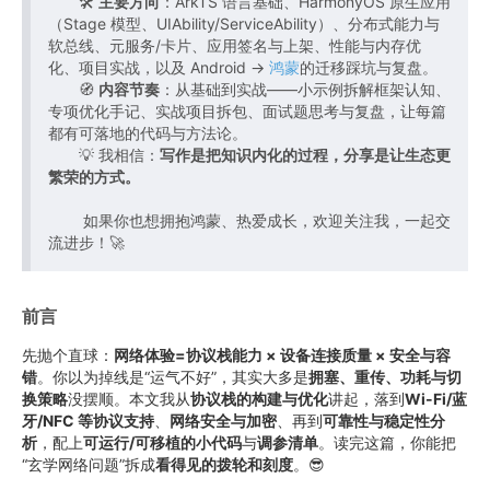
🛠️
主要方向
：ArkTS 语言基础、HarmonyOS 原生应用
（Stage 模型、UIAbility/ServiceAbility）、分布式能力与
软总线、元服务/卡片、应用签名与上架、性能与内存优
化、项目实战，以及 Android →
鸿蒙
的迁移踩坑与复盘。
🧭
内容节奏
：从基础到实战——小示例拆解框架认知、
专项优化手记、实战项目拆包、面试题思考与复盘，让每篇
都有可落地的代码与方法论。
💡 我相信：
写作是把知识内化的过程，分享是让生态更
繁荣的方式。
如果你也想拥抱鸿蒙、热爱成长，欢迎关注我，一起交
流进步！🚀
前言
先抛个直球：
网络体验=协议栈能力 × 设备连接质量 × 安全与容
错
。你以为掉线是“运气不好”，其实大多是
拥塞、重传、功耗与切
换策略
没摆顺。本文我从
协议栈的构建与优化
讲起，落到
Wi-Fi/蓝
牙/NFC 等协议支持
、
网络安全与加密
、再到
可靠性与稳定性分
析
，配上
可运行/可移植的小代码
与
调参清单
。读完这篇，你能把
“玄学网络问题”拆成
看得见的拨轮和刻度
。😎