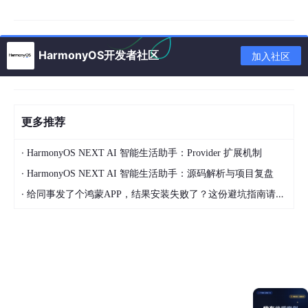
把“策略”放上层
（重试/退避/幂等等），
把“效率”放内
核/传输层
（拥塞控制、零拷贝）。
对多网络（蜂窝+Wi-Fi）使用
Happy Eyeballs v2
与
HarmonyOS开发者社区
加入社区
快速切换
，减少首包等待。
2) TCP/QUIC 选择与调参口诀
移动弱网
优先
HTTP/3(QUIC)
：无队头阻塞，多路
更多推荐
并行，握手少一次。
·
HarmonyOS NEXT AI 智能生活助手：Provider 扩展机制
传统环境/内网直连
TCP
足矣，但
打开 TFO（TCP Fa
·
HarmonyOS NEXT AI 智能生活助手：源码解析与项目复盘
st Open）+ BBR 拥塞控制
有感提升。
·
给同事发了个鸿蒙APP，结果安装失败了？这份避坑指南请收好
小流量/短连接
：复用连接池，启用
TLS 会话复用/0-
RTT（评估重放风险）
。
3) 拥塞与重传的“三板斧”
自适应发送窗口
：探测到 RTT 抖动或丢包，
先降速再
观察
；